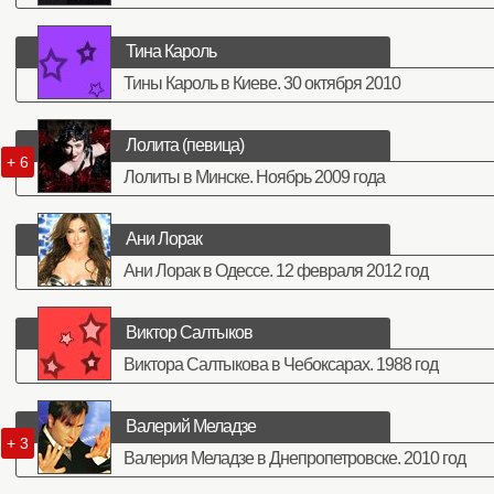
Тина Кароль
Тины Кароль в Киеве. 30 октября 2010
Лолита (певица)
+ 6
Лолиты в Минске. Ноябрь 2009 года
Ани Лорак
Ани Лорак в Одессе. 12 февраля 2012 год
Виктор Салтыков
Виктора Салтыкова в Чебоксарах. 1988 год
Валерий Меладзе
+ 3
Валерия Меладзе в Днепропетровске. 2010 год