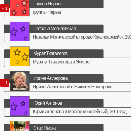
Группа Нервы
+ 1
группы Нервы
Наталья Могилевская
Натальи Могилевской в городе Красноармейск. 199
Мурат Тхагалегов
Мурата Тхагалегова в Элисте
Ирина Аллегрова
+ 1
Ирины Аллегровой в Нижнем Новгороде
Юрий Антонов
Юрия Антонова в Москве (юбилейный). 2010 год
Стас Пьеха