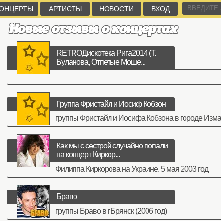
ОНЦЕРТЫ
АРТИСТЫ
НОВОСТИ
ВХОД
Новые отзывы о концертах
RETROДискотека Рига2014 (Т.
Буланова, Отпетые Моше...
Группа Фристайл и Иосиф Кобзон
группы Фристайл и Иосифа Кобзона в городе Измаи
Как мы с сестрой случайно попали
на концерт Киркор...
Филиппа Киркорова на Украине. 5 мая 2003 год
Браво
группы Браво в г.Брянск (2006 год)