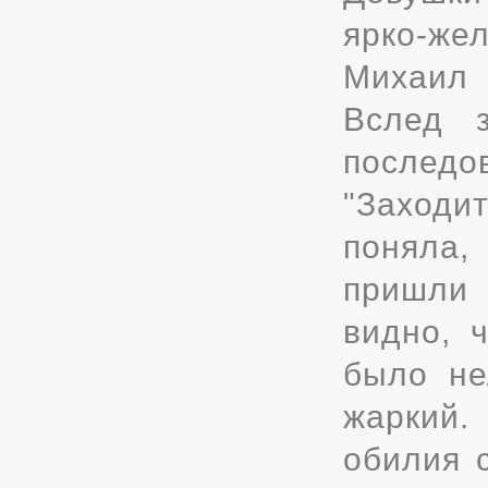
ярко-же
Михаил 
Вслед з
послед
"Заходит
поняла,
пришли 
видно, 
было не
жаркий.
обилия 