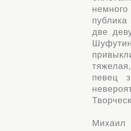
немного 
публика
две дев
Шуфути
привыкл
тяжелая
певец з
невероя
Творческ
Михаил