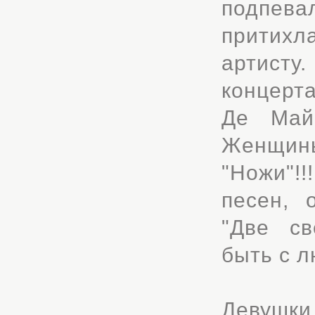
подпев
притихл
артисту
концерт
Де Май
Женщины
"Ножи"!
песен, 
"Две св
быть с л
Девушки