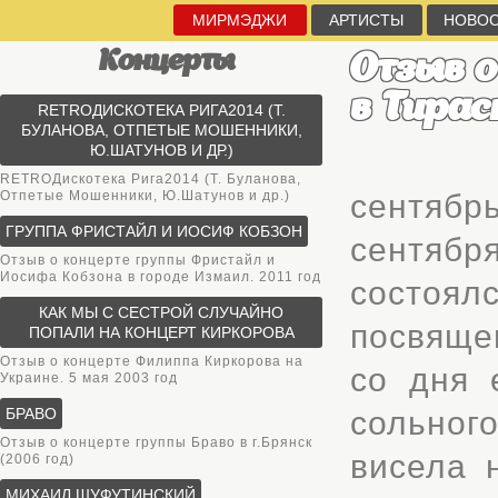
МИРМЭДЖИ
АРТИСТЫ
НОВО
Концерты
Отзыв 
в Тирас
RETROДИСКОТЕКА РИГА2014 (Т.
БУЛАНОВА, ОТПЕТЫЕ МОШЕННИКИ,
Ю.ШАТУНОВ И ДР.)
RETROДискотека Рига2014 (Т. Буланова,
Отпетые Мошенники, Ю.Шатунов и др.)
сентябр
ГРУППА ФРИСТАЙЛ И ИОСИФ КОБЗОН
сентября
Отзыв о концерте группы Фристайл и
Иосифа Кобзона в городе Измаил. 2011 год
состоял
КАК МЫ С СЕСТРОЙ СЛУЧАЙНО
посвяще
ПОПАЛИ НА КОНЦЕРТ КИРКОРОВА
Отзыв о концерте Филиппа Киркорова на
со дня 
Украине. 5 мая 2003 год
БРАВО
сольног
Отзыв о концерте группы Браво в г.Брянск
висела 
(2006 год)
МИХАИЛ ШУФУТИНСКИЙ