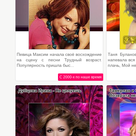
Певица Максим начала своё восхождение
Таня Буланов
на сцену с песни Трудный возраст.
напевала вся
Популярность пришла быс...
плачь, Мой не
С 2000-х по наше время
Дубцова Ирина - Не целуешь
Тамерлан и 
Возврата не