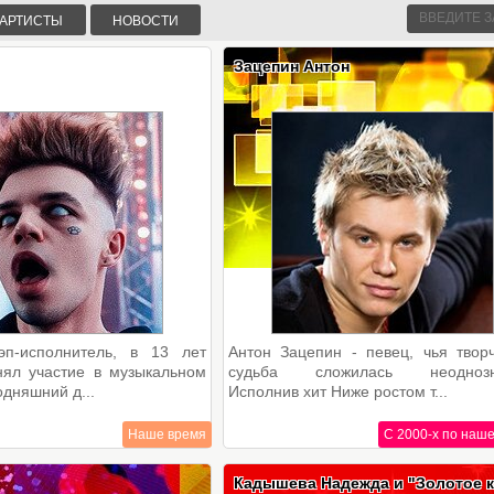
АРТИСТЫ
НОВОСТИ
Зацепин Антон
п-исполнитель, в 13 лет
Антон Зацепин - певец, чья твор
нял участие в музыкальном
судьба сложилась неоднозн
одняшний д...
Исполнив хит Ниже ростом т...
Наше время
С 2000-х по наш
Кадышева Надежда и "Золотое ко