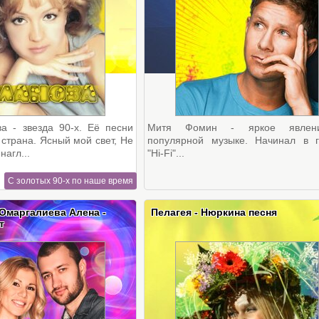
а - звезда 90-х. Её песни
Митя Фомин - яркое явлен
 страна. Ясный мой свет, Не
популярной музыке. Начинал в г
нагл...
"Hi-Fi"...
С золотых 90-х по наше время
Омаргалиева Алена -
Пелагея - Нюркина песня
т