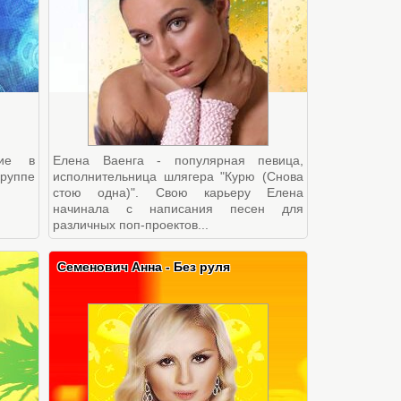
ие в
Елена Ваенга - популярная певица,
руппе
исполнительница шлягера "Курю (Снова
стою одна)". Свою карьеру Елена
начинала с написания песен для
различных поп-проектов...
Семенович Анна - Без руля