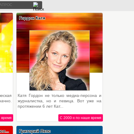
Гордон Катя
ческая
Катя Гордон не только медиа-персона и
ачно.
журналистка, но и певица. Вот уже на
протяжении 6 лет Кат...
е время
С 2000-х по наше время
л...
Григорий Лепс