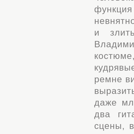
функци
невнятно
и злит
Владими
костюме
кудрявы
ремне ви
выразит
даже мл
два гит
сцены, 