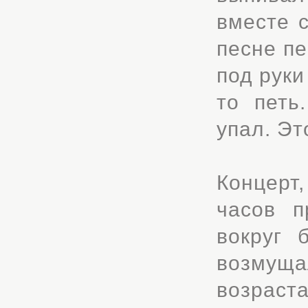
вместе с
песне пе
под руки
то петь
упал. Эт
Концерт
часов п
вокруг 
возмущ
возрас