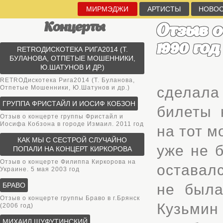
МИРМЭДЖИ
АРТИСТЫ
НОВО
Концерты
Отзыв о
1990 год
RETROДИСКОТЕКА РИГА2014 (Т.
БУЛАНОВА, ОТПЕТЫЕ МОШЕННИКИ,
Ю.ШАТУНОВ И ДР.)
RETROДискотека Рига2014 (Т. Буланова,
Отпетые Мошенники, Ю.Шатунов и др.)
сделала
ГРУППА ФРИСТАЙЛ И ИОСИФ КОБЗОН
билеты 
Отзыв о концерте группы Фристайл и
Иосифа Кобзона в городе Измаил. 2011 год
на тот м
КАК МЫ С СЕСТРОЙ СЛУЧАЙНО
уже не 
ПОПАЛИ НА КОНЦЕРТ КИРКОРОВА
Отзыв о концерте Филиппа Киркорова на
оставалс
Украине. 5 мая 2003 год
БРАВО
не была
Отзыв о концерте группы Браво в г.Брянск
Кузьмин
(2006 год)
МИХАИЛ ШУФУТИНСКИЙ