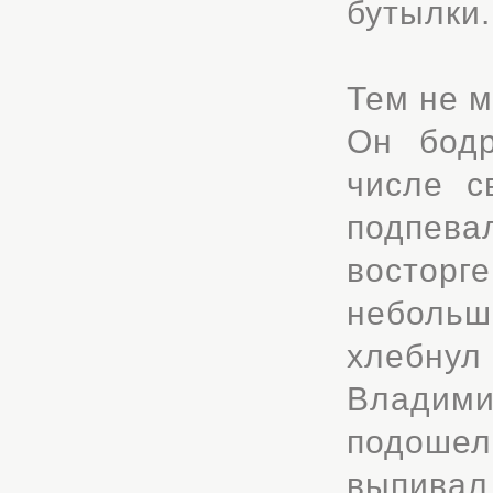
бутылки.
Тем не м
Он бодр
числе с
подпева
восторге
небольш
хлебну
Владим
подошел
выпивал