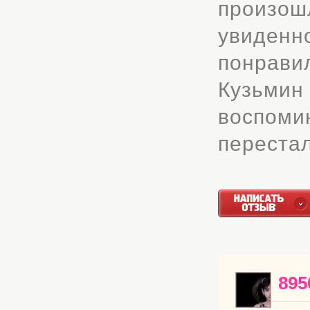
произош
увиденн
понрави
Кузьми
воспом
перестал
895