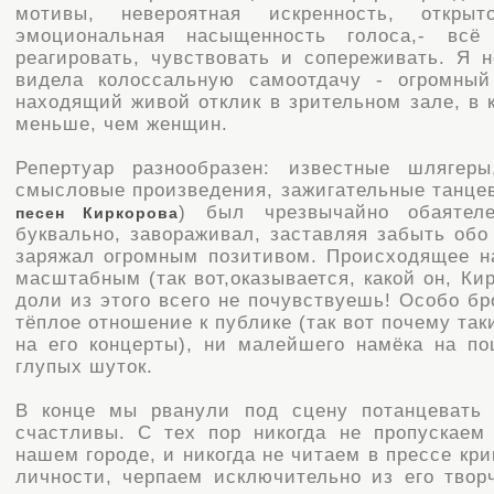
мотивы, невероятная искренность, откры
эмоциональная насыщенность голоса,- всё
реагировать, чувствовать и сопереживать. Я 
видела колоссальную самоотдачу - огромны
находящий живой отклик в зрительном зале, в 
меньше, чем женщин.
Репертуар разнообразен: известные шлягеры
смысловые произведения, зажигательные танцев
) был чрезвычайно обаятеле
песен Киркорова
буквально, завораживал, заставляя забыть обо
заряжал огромным позитивом. Происходящее н
масштабным (так вот,оказывается, какой он, Кир
доли из этого всего не почувствуешь! Особо бр
тёплое отношение к публике (так вот почему та
на его концерты), ни малейшего намёка на по
глупых шуток.
В конце мы рванули под сцену потанцевать
счастливы. С тех пор никогда не пропускаем
нашем городе, и никогда не читаем в прессе кр
личности, черпаем исключительно из его твор