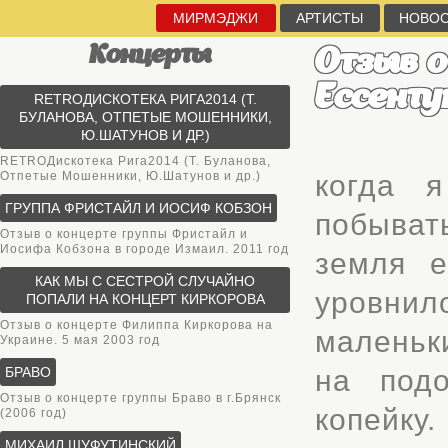
МИРМЭДЖИ
АРТИСТЫ
НОВО
Концерты
Отзыв о
Ессентук
RETROДИСКОТЕКА РИГА2014 (Т.
БУЛАНОВА, ОТПЕТЫЕ МОШЕННИКИ,
Ю.ШАТУНОВ И ДР.)
RETROДискотека Рига2014 (Т. Буланова,
Отпетые Мошенники, Ю.Шатунов и др.)
когда 
ГРУППА ФРИСТАЙЛ И ИОСИФ КОБЗОН
побыват
Отзыв о концерте группы Фристайл и
Иосифа Кобзона в городе Измаил. 2011 год
земля е
КАК МЫ С СЕСТРОЙ СЛУЧАЙНО
уровнил
ПОПАЛИ НА КОНЦЕРТ КИРКОРОВА
Отзыв о концерте Филиппа Киркорова на
маленьк
Украине. 5 мая 2003 год
БРАВО
на подо
Отзыв о концерте группы Браво в г.Брянск
копейку.
(2006 год)
МИХАИЛ ШУФУТИНСКИЙ