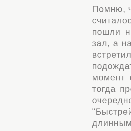
Помню, ч
считало
пошли н
зал, а н
встрет
подожда
момент 
тогда п
очередн
"Быстрей
длинным