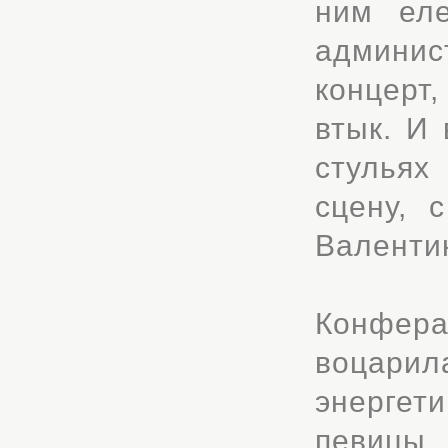
ним еле
админи
концерт
втык. И
стульях
сцену, 
Валенти
Конфер
воцарил
энергет
певицы.