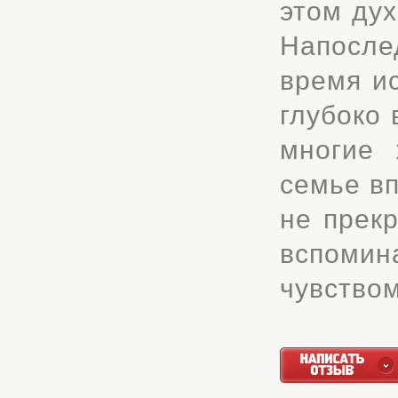
этом дух
Напослед
время и
глубоко 
многие
семье вп
не прек
вспомин
чувством