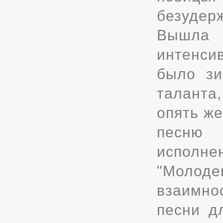
безудер
Вышла 
интенсив
было зи
таланта,
опять ж
песню "
исполне
"Молод
взаимно
песни дл