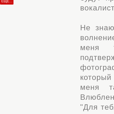
ЕЩЁ...
вокалист
Не знаю
волнени
меня 
подтвер
фотогра
который
меня т
Влюблен
"Для теб