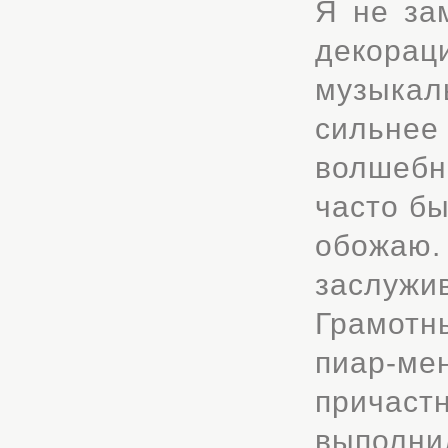
Я не за
декора
музыкал
сильнее
волшебн
часто бы
обожаю
заслужи
Грамотн
пиар-ме
причас
выполни