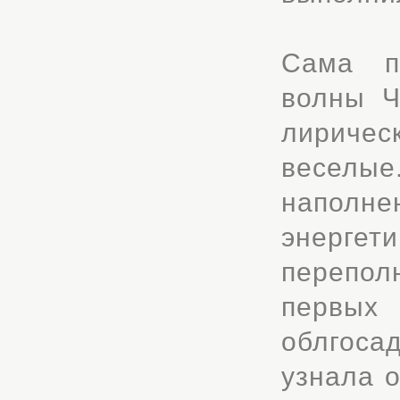
Сама п
волны Ч
лиричес
веселы
наполн
энергет
перепол
первых
облгоса
узнала 