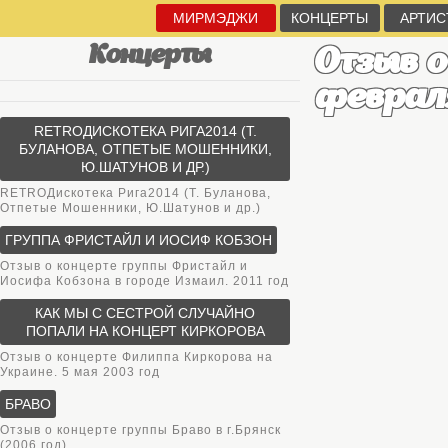
МИРМЭДЖИ
КОНЦЕРТЫ
АРТИС
Концерты
Отзыв о
февраля
RETROДИСКОТЕКА РИГА2014 (Т.
БУЛАНОВА, ОТПЕТЫЕ МОШЕННИКИ,
Ю.ШАТУНОВ И ДР.)
RETROДискотека Рига2014 (Т. Буланова,
Отпетые Мошенники, Ю.Шатунов и др.)
ГРУППА ФРИСТАЙЛ И ИОСИФ КОБЗОН
Отзыв о концерте группы Фристайл и
Иосифа Кобзона в городе Измаил. 2011 год
КАК МЫ С СЕСТРОЙ СЛУЧАЙНО
ПОПАЛИ НА КОНЦЕРТ КИРКОРОВА
Отзыв о концерте Филиппа Киркорова на
Украине. 5 мая 2003 год
БРАВО
Отзыв о концерте группы Браво в г.Брянск
(2006 год)