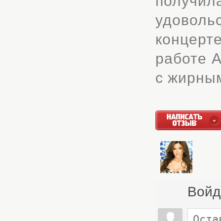
получил
удовол
концерте
работе А
с жирны
Войд