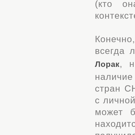
(кто о
контекст
Конечно,
всегда 
, 
Лорак
наличие
стран С
с личной
может б
находит