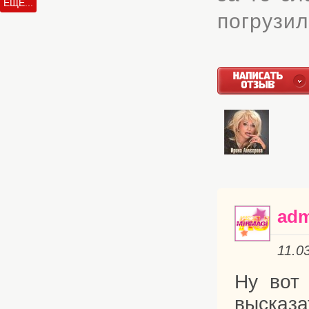
ЕЩЁ...
погрузил
adm
11.0
Ну вот
высказа