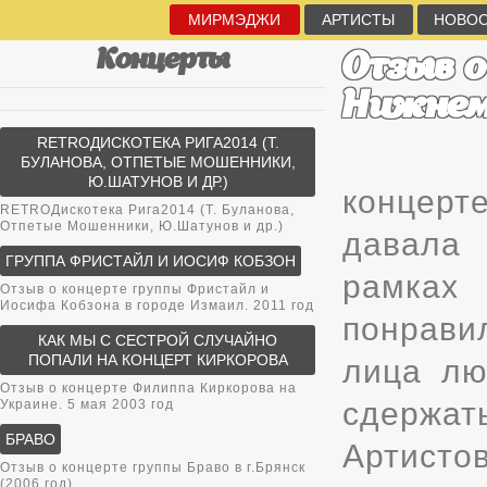
МИРМЭДЖИ
АРТИСТЫ
НОВО
Концерты
Отзыв о
Нижнем
RETROДИСКОТЕКА РИГА2014 (Т.
БУЛАНОВА, ОТПЕТЫЕ МОШЕННИКИ,
Ю.ШАТУНОВ И ДР.)
концер
RETROДискотека Рига2014 (Т. Буланова,
Отпетые Мошенники, Ю.Шатунов и др.)
давала
ГРУППА ФРИСТАЙЛ И ИОСИФ КОБЗОН
рамках
Отзыв о концерте группы Фристайл и
Иосифа Кобзона в городе Измаил. 2011 год
понравил
КАК МЫ С СЕСТРОЙ СЛУЧАЙНО
ПОПАЛИ НА КОНЦЕРТ КИРКОРОВА
лица лю
Отзыв о концерте Филиппа Киркорова на
сдержат
Украине. 5 мая 2003 год
БРАВО
Артист
Отзыв о концерте группы Браво в г.Брянск
(2006 год)