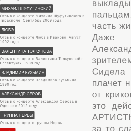
выклады
МИХАИЛ ШУФУТИНСКИЙ
пальцам
Отзыв о концерте Михаила Шуфутинского в
Тирасполе. Сентябрь 2009 года
часть жи
ЛЮБЭ
Даже 
Отзыв о концерте Любэ в Иваново. Август
1992 года
Алекса
ВАЛЕНТИНА ТОЛКУНОВА
зрителем
Отзыв о концерте Валентины Толкуновой в
Ессентуках. 1989 год
Сидела 
ВЛАДИМИР КУЗЬМИН
Отзыв о концерте Владимира Кузьмина.
плачет н
1990 год
от крик
АЛЕКСАНДР СЕРОВ
Отзыв о концерте Александра Серова в
это дей
Одессе в 2012 году
АРТИСТК
ГРУППА НЕРВЫ
Отзыв о концерте группы Нервы
за то с