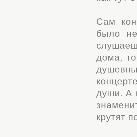
Сам кон
было не
слушаеш
дома, то
душевн
концерт
души. А 
знамени
крутят п