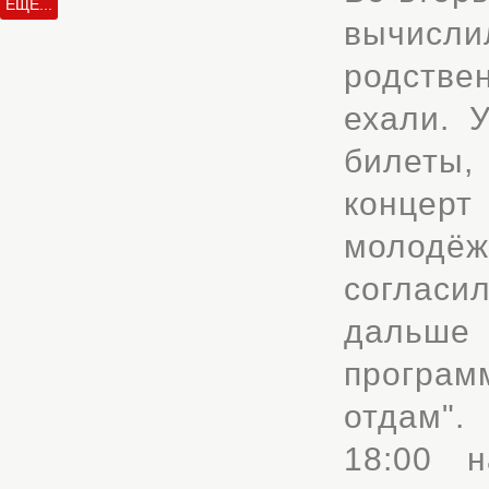
ЕЩЁ...
вычис
родстве
ехали. 
билеты
концерт
молодё
соглас
дальше 
програм
отдам".
18:00 н