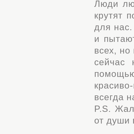
Люди лю
крутят п
для нас.
и пытаю
всех, но
сейчас 
помощью
красиво
всегда н
P.S. Жал
от души 