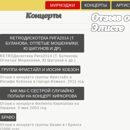
МИРМЭДЖИ
КОНЦЕРТЫ
АРТИС
Концерты
Отзыв о
Элисте
RETROДИСКОТЕКА РИГА2014 (Т.
БУЛАНОВА, ОТПЕТЫЕ МОШЕННИКИ,
Ю.ШАТУНОВ И ДР.)
RETROДискотека Рига2014 (Т. Буланова,
Отпетые Мошенники, Ю.Шатунов и др.)
ГРУППА ФРИСТАЙЛ И ИОСИФ КОБЗОН
Отзыв о концерте группы Фристайл и
Иосифа Кобзона в городе Измаил. 2011 год
КАК МЫ С СЕСТРОЙ СЛУЧАЙНО
ПОПАЛИ НА КОНЦЕРТ КИРКОРОВА
Отзыв о концерте Филиппа Киркорова на
Украине. 5 мая 2003 год
БРАВО
Отзыв о концерте группы Браво в г.Брянск
(2006 год)