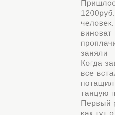
Пришлос
1200руб
человек
виноват
проплач
заняли 
Когда за
все вста
потащил
танцую п
Первый р
как тут 