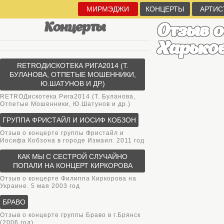
МИРМЭДЖИ
КОНЦЕРТЫ
АРТИС
Концерты
Отзыв о
Харьков
RETROДИСКОТЕКА РИГА2014 (Т.
БУЛАНОВА, ОТПЕТЫЕ МОШЕННИКИ,
Ю.ШАТУНОВ И ДР.)
RETROДискотека Рига2014 (Т. Буланова,
Отпетые Мошенники, Ю.Шатунов и др.)
ГРУППА ФРИСТАЙЛ И ИОСИФ КОБЗОН
Отзыв о концерте группы Фристайл и
Иосифа Кобзона в городе Измаил. 2011 год
КАК МЫ С СЕСТРОЙ СЛУЧАЙНО
ПОПАЛИ НА КОНЦЕРТ КИРКОРОВА
Отзыв о концерте Филиппа Киркорова на
Украине. 5 мая 2003 год
БРАВО
Отзыв о концерте группы Браво в г.Брянск
(2006 год)