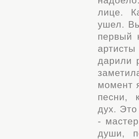
надоело
лице. К
ушел. В
первый 
артисты
дарили 
заметил
момент я
песни, 
дух. Это
- мастер
души, п