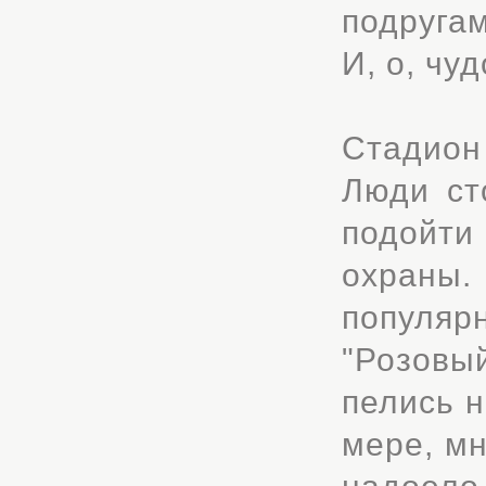
подруга
И, о, чу
Стадион
Люди ст
подойти
охраны.
популярн
"Розовый
пелись н
мере, мн