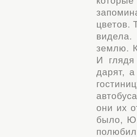
котор
запомин
цветов. 
видела
землю. К
И глядя
дарят, а
гостини
автобуса
они их о
было, Ю
полюбили