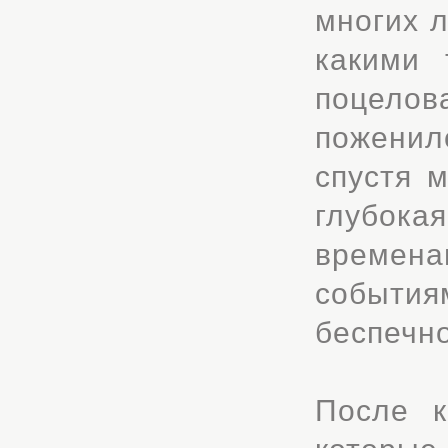
многих л
какими 
поцело
поженил
спустя м
глубока
временам
события
беспечно
После к