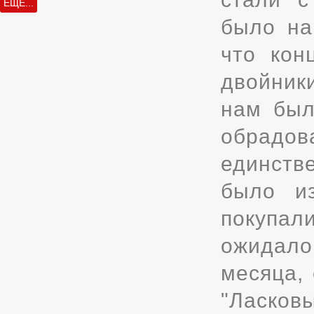
ЕЩЁ...
было на
что кон
двойник
нам был
обрадова
единств
было и
покупа
ожидал
месяца,
"Ласко