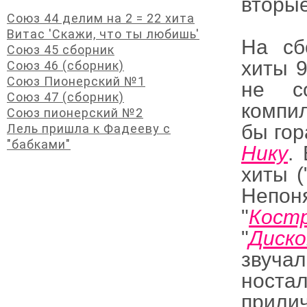
вторые
Союз 44 делим на 2 = 22 хита
Витас 'Скажи, что ты любишь'
На сб
Союз 45 сборник
хиты 9
Союз 46 (сборник)
Союз Пионерский №1
не с
Союз 47 (сборник)
компил
Союз пионерский №2
бы гор
Лель пришла к Фадееву с
"бабками"
Нику
.
хиты (
Непон
"
Кост
"
Диско
звуча
носта
прили