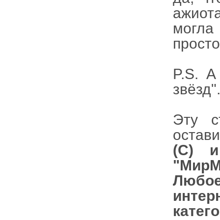
ажиот
могла
просто
P.S. 
звёзд"
Эту с
остави
(С) 
"МирМ
Любое
интер
катег