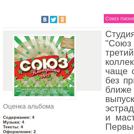
Союз пион
Студи
"Союз
трет
коллек
чаще с
без пр
ближе
выпус
Оценка альбома
эстрад
и мас
Содержание: 4
Музыка: 4
Первы
Тексты: 4
Оформление: 2