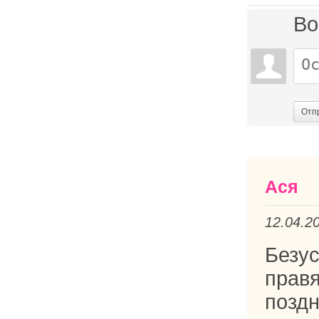
Во
Отп
Aся
12.04.2
Безу
прав
поздн