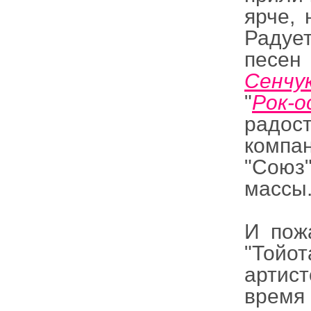
ярче, 
Радует
песен
Сенчу
"
Рок-о
радос
компан
"Союз"
массы
И пож
"Тойо
артис
время