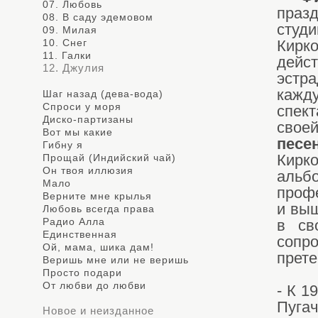
07. Любовь
праз
08. В саду эдемовом
студ
09. Милая
10. Снег
Кирк
11. Галки
дейс
12. Джулия
эстр
кажд
Шаг назад (дева-вода)
Спроси у моря
спект
Диско-партизаны
своей
Вот мы какие
песе
Гибну я
Прощай (Индийский чай)
Кирк
Он твоя иллюзия
аль
Мало
проф
Верните мне крылья
и выш
Любовь всегда права
Радио Алла
в св
Единственная
сопр
Ой, мама, шика дам!
прете
Веришь мне или не веришь
Просто подари
От любви дo любви
- К 1
Пуга
Новое и неизданное