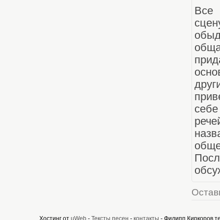
Все 
сцен
обыд
обща
прид
осно
друг
прив
себе
рече
назв
общ
Пос
обсу
Остав
Хостинг от
uWeb
-
Тексты песен
-
контакты
- Филипп Киркоров т