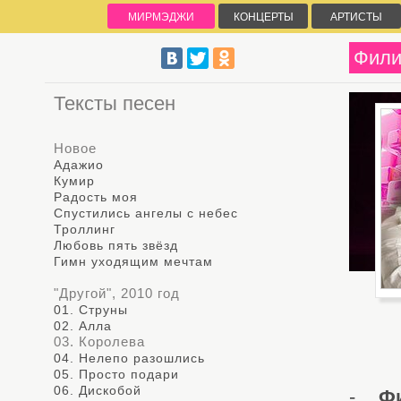
МИРМЭДЖИ
КОНЦЕРТЫ
АРТИСТЫ
Фили
Тексты песен
Новое
Адажио
Кумир
Радость моя
Спустились ангелы с небес
Троллинг
Любовь пять звёзд
Гимн уходящим мечтам
"Другой", 2010 год
01. Струны
02. Алла
03. Королева
04. Нелепо разошлись
05. Просто подари
06. Дискобой
-
Ф