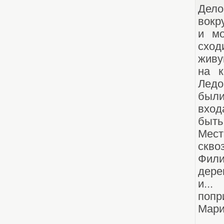
Дело
вокр
и мо
сход
живу
на к
Ледо
были
вход
быть
Мест
скв
Фили
дере
и..
попр
Мария