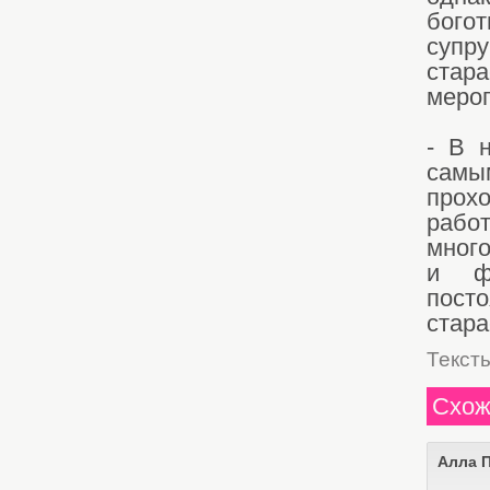
бого
супр
стар
мероп
- В 
самы
прохо
рабо
много
и фи
пост
стара
Текст
Схож
Алла 