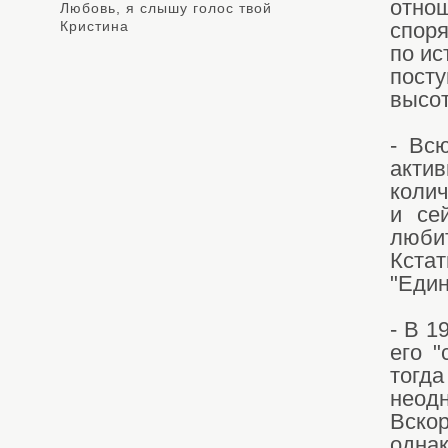
отно
Любовь, я слышу голос твой
Кристина
споря
по ис
посту
высот
- Вс
актив
колич
и се
любит
Кста
"Един
- В 1
его "
тог
неод
Вскор
одн