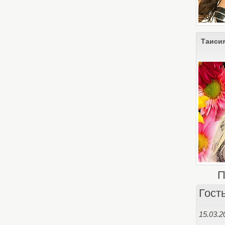
Таиси
П
Гост
15.03.