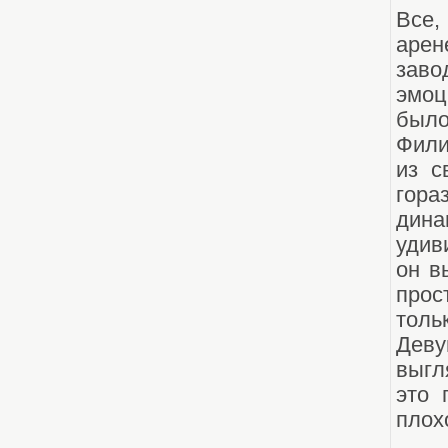
Все,
арен
заво
эмоц
было
Фили
из с
гора
дина
удив
он в
прос
толь
Деву
выгл
это 
плох