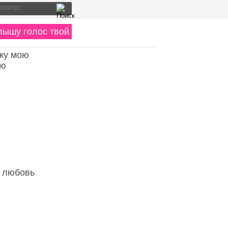
лышу голос твой
ыку мою
ню
й любовь