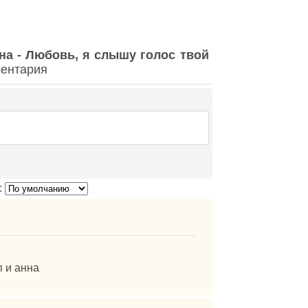
на - Любовь, я слышу голос твой
ментария
:
 и анна