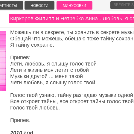
АРТИСТЫ
НОВОСТИ
МИНУСОВКИ
Киркоров Филипп и Нетребко Анна - Любовь, я с
Можешь ли в секрете, ты хранить в секрете муз
Обещай что можешь, обещаю тоже тайну сохра
Я тайну сохраню.
Припев:
Лети, любовь, я слышу голос твой
Лети и жизнь моя летит с тобой
Музыки другой ... меня такой
Лети любовь, я слышу голос твой.
Голос твой узнаю, тайну разгадаю музыки одной
Все откроет тайны, все откроет тайны голос тво
Голос твой любовь.
Припев.
2010 год