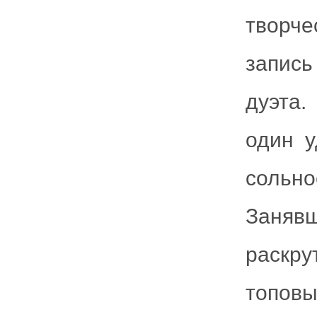
творч
запис
дуэта.
один у
сольн
Занявш
раскру
топовы