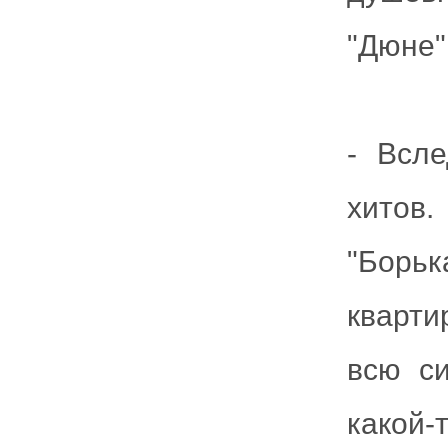
"Дюне"
- Всл
хитов.
"Борь
кварти
всю с
какой-