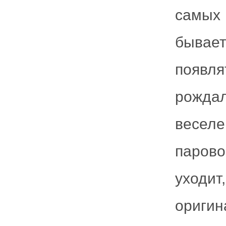
самых 
бывает
появл
рождал
веселе
парово
уходи
ориги