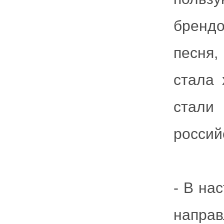
брендо
песня,
стала 
стали
россий
- В на
напра