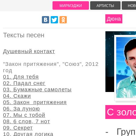
МИРМЭДЖИ
АРТИСТЫ
НОВ
Дюна
Тексты песен
Душевный контакт
"Закон притяжения", "Союз", 2012
год
01. Для тебя
02. Падал снег
03. Бумажные самолеты
04. Скажи
05. Закон притяжения
06. За луною
С зол
07. Мы с тобой
08. 6 слов, 7 нот
09. Секрет
-
Гру
10. Другая логика