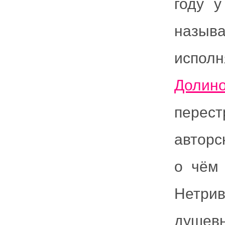
году 
называ
испол
Долин
перест
авторс
о чём 
Нетрив
душевн