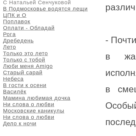
С Натальей Сенчуковой
различ
В Подмосковье водятся лещи
ЦПК и О
Поплавок
Оплати - Обладай
Рога
- Почт
Дребедень
Лето
Только это лето
в жан
Только с тобой
Люби меня Amigo
исполн
Старый сарай
Небеса
В гости к осени
в сме
Василёк
Мамина любимая дочка
Особы
Ни слова о любви
Московские каникулы
Ни слова о любви
послед
Дело к ночи