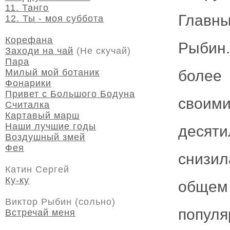
11. Танго
Главны
12. Ты - моя суббота
Корефана
Рыбин
Заходи на чай
(Не скучай)
Пара
Милый мой ботаник
более
Фонарики
Привет с Большого Бодуна
своим
Считалка
Картавый марш
Наши лучшие годы
десят
Воздушный змей
Фея
снизил
Катин Сергей
Ку-ку
обще
Виктор Рыбин (сольно)
попул
Встречай меня