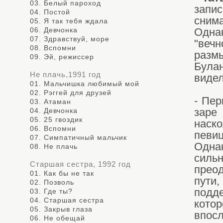
03. Белый пароход
запи
04. Постой
сним
05. Я так тебя ждала
06. Девчонка
Однак
07. Здравствуй, море
"веч
08. Вспомни
разм
09. Эй, режиссер
Булан
Не плачь,1991 год
видел
01. Мальчишка любимый мой
02. Рэггей для друзей
- Пер
03. Атаман
04. Девчонка
заре
05. 25 гвоздик
наск
06. Вспомни
певи
07. Симпатичный мальчик
Одна
08. Не плачь
сильн
Старшая сестра, 1992 год
преод
01. Как бы не так
пути
02. Позволь
подде
03. Где ты?
04. Старшая сестра
кото
05. Закрыв глаза
впосл
06. Не обещай