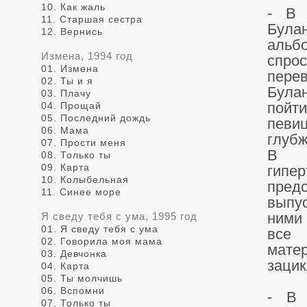
10. Как жаль
- В 
11. Старшая сестра
Була
12. Вернись
альб
Измена, 1994 год
спро
01. Измена
пере
02. Ты и я
Була
03. Плачу
04. Прощай
пойт
05. Последний дождь
певи
06. Мама
глубж
07. Прости меня
В п
08. Только ты
09. Карта
гипе
10. Колыбельная
предс
11. Синее море
выпу
Я сведу тебя с ума, 1995 год
ними 
01. Я сведу тебя с ума
все 
02. Говорила моя мама
мат
03. Девчонка
зацик
04. Карта
05. Ты молчишь
06. Вспомни
- В 
07. Только ты