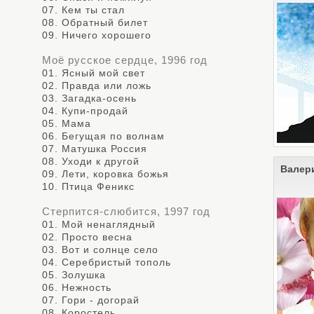
07. Кем ты стал
08. Обратный билет
09. Ничего хорошего
Моё русское сердце, 1996 год
01. Ясный мой свет
02. Правда или ложь
03. Загадка-осень
04. Купи-продай
05. Мама
06. Бегущая по волнам
07. Матушка Россия
08. Уходи к другой
Валер
09. Лети, коровка божья
10. Птица Феникс
Стерпится-слюбится, 1997 год
01. Мой ненаглядный
02. Просто весна
03. Вот и солнце село
04. Серебристый тополь
05. Золушка
06. Нежность
07. Гори - догорай
08. Коростель