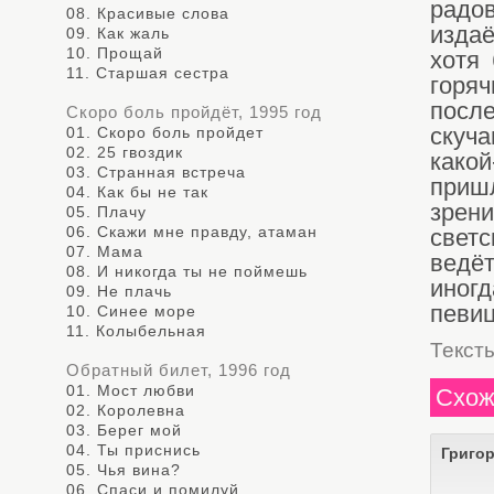
радо
08. Красивые слова
издаё
09. Как жаль
10. Прощай
хотя
11. Старшая сестра
горя
посл
Скоро боль пройдёт, 1995 год
01. Скоро боль пройдет
скуч
02. 25 гвоздик
како
03. Странная встреча
приш
04. Как бы не так
зрени
05. Плачу
06. Скажи мне правду, атаман
светс
07. Мама
ведё
08. И никогда ты не поймешь
иног
09. Не плачь
певи
10. Синее море
11. Колыбельная
Текст
Обратный билет, 1996 год
01. Мост любви
Схож
02. Королевна
03. Берег мой
04. Ты приснись
Григо
05. Чья вина?
06. Спаси и помилуй