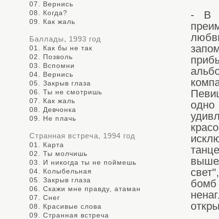
07. Вернись
08. Когда?
- В 
09. Как жаль
преи
любви
Баллады, 1993 год
запо
01. Как бы не так
02. Позволь
приб
03. Вспомни
альб
04. Вернись
комп
05. Закрыв глаза
06. Ты не смотришь
Певи
07. Как жаль
одно
08. Девчонка
удив
09. Не плачь
крас
Странная встреча, 1994 год
искл
01. Карта
танц
02. Ты молчишь
выше
03. И никогда ты не поймешь
свет
04. Колыбельная
05. Закрыв глаза
бомб
06. Скажи мне правду, атаман
ненаг
07. Снег
откры
08. Красивые слова
09. Странная встреча