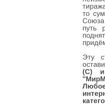
тиража
то су
Союза 
путь 
подня
придём
Эту с
остави
(С) 
"МирМ
Любое
интер
катег