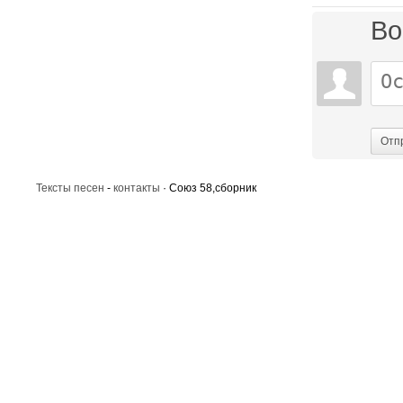
Во
Отп
Тексты песен
-
контакты
· Союз 58,сборник