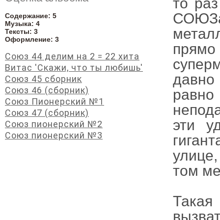
то раз
СОЮЗа
Содержание: 5
Музыка: 4
метал
Тексты: 3
Оформление: 3
прямо 
Союз 44 делим на 2 = 22 хита
супер
Витас 'Скажи, что ты любишь'
давно
Союз 45 сборник
Союз 46 (сборник)
равно
Союз Пионерский №1
непод
Союз 47 (сборник)
эти у
Союз пионерский №2
Союз пионерский №3
гиган
улице,
том ме
Такая
вызва