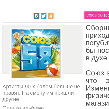
Союз 58 (с
Сборн
приход
погуби
бы пос
в духе
Союз в
что э
Артисты 90-х балом больше не
Измен
правят. На смену им пришли
физиче
другие
магази
Оценка альбома