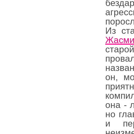
безд
агресс
поросл
Из ст
Жасми
стар
пров
назван
он, м
прият
компи
она - 
но гла
и пер
неизме