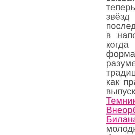
тепер
звёзд
послед
в нап
когда
форм
разу
традиц
как пр
вып
Темни
Внеор
Билан
моло