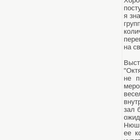
Хоро
пост
я зн
гру
коли
пере
на с
Выс
"Окт
не п
меро
весе
внут
зал 
ожид
Нюша
ее к