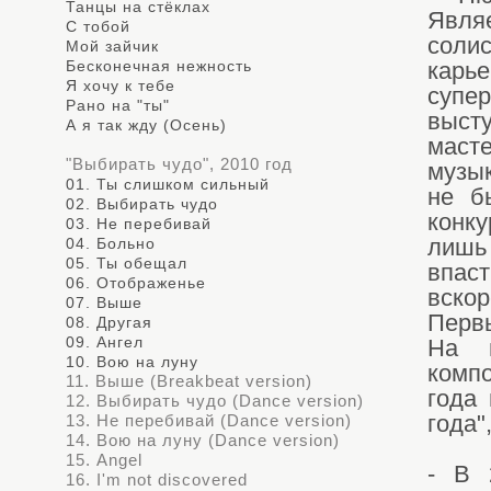
Танцы на стёклах
Явл
С тобой
соли
Мой зайчик
Бесконечная нежность
карь
Я хочу к тебе
супе
Рано на "ты"
выст
А я так жду (Осень)
масте
"Выбирать чудо", 2010 год
музы
01. Ты слишком сильный
не б
02. Выбирать чудо
конку
03. Не перебивай
04. Больно
лишь
05. Ты обещал
впас
06. Отображенье
вско
07. Выше
Первы
08. Другая
09. Ангел
На п
10. Вою на луну
комп
11. Выше (Breakbeat version)
года 
12. Выбирать чудо (Dance version)
13. Не перебивай (Dance version)
года"
14. Вою на луну (Dance version)
15. Angel
- В 
16. I'm not discovered