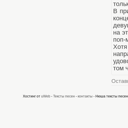
толь
В пр
конц
деву
на э
поп-
Хотя
напр
удов
том 
Остав
Хостинг от
uWeb
-
Тексты песен
-
контакты
- Нюша тексты песен