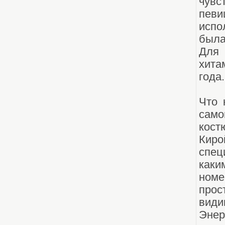
чув
певи
испо
была
Для 
хита
года.
Что 
само
кос
Кир
спец
как
номе
прос
види
Энер