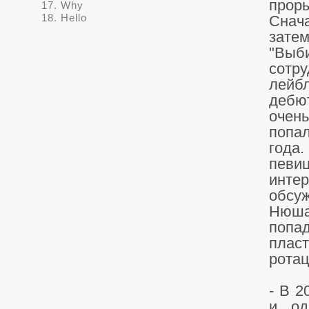
прор
17. Why
18. Hello
Снач
зате
"Выб
сотр
лейб
дебю
очен
попа
года
певи
инте
обсуж
Нюша
поп
пласт
ротац
- В 
и од