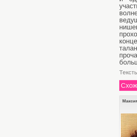
учас
волн
ведущ
нише
прох
конц
талан
проч
боль
Текст
Схож
Макси