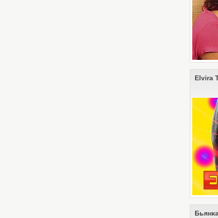
Elvira 
Бьянк