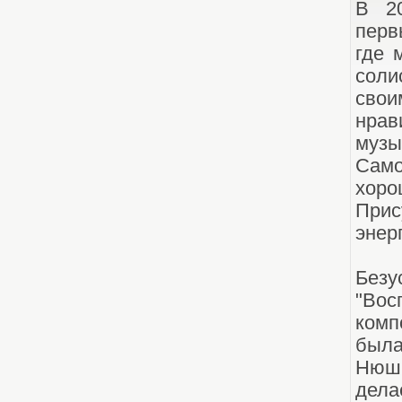
В 20
перв
где 
соли
свои
нрав
музы
Само
хоро
Прис
энер
Безу
"Во
комп
была
Нюш
дела