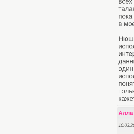
всех
тала
пока
в мо
Нюша
испо
инте
данн
оди
испо
поня
толь
каже
Алла
10.03.2