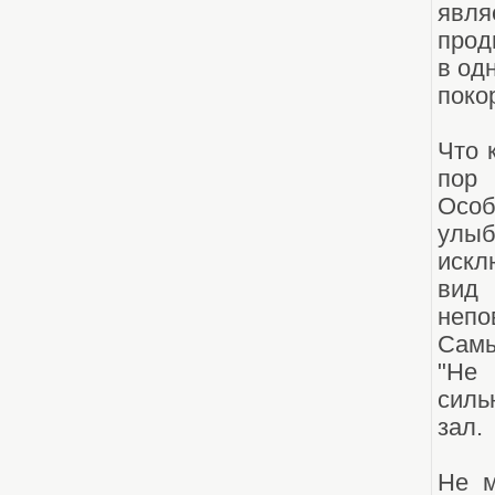
явля
прод
в од
поко
Что 
пор 
Особ
улыб
искл
вид
непо
Самы
"Не 
силь
зал.
Не м