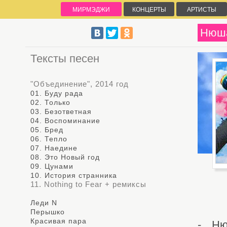
МИРМЭДЖИ
КОНЦЕРТЫ
АРТИСТЫ
Нюш
Тексты песен
"Объединение", 2014 год
01. Буду рада
02. Только
03. Безответная
04. Воспоминание
05. Бред
06. Тепло
07. Наедине
08. Это Новый год
09. Цунами
10. История странника
11. Nothing to Fear + ремиксы
Леди N
Перышко
Красивая пара
- Ню