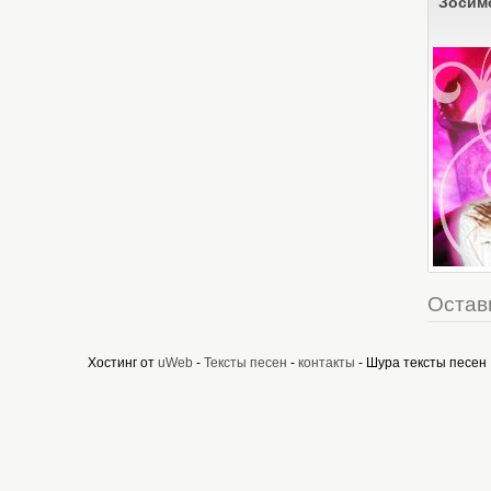
Зосим
Остав
Хостинг от
uWeb
-
Тексты песен
-
контакты
- Шура тексты песен