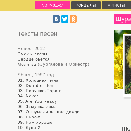
МИРМЭДЖИ
КОНЦЕРТЫ
АРТИСТЫ
Шур
Тексты песен
Новое, 2012
Смех и слёзы
Сердце бьётся
(Сурганова и Оркестр)
Молитва
Shura , 1997 год
01. Холодная луна
02. Don-don-don
03. Порушка-Пораня
04. Never
05. Are You Ready
06. Зимушка-зима
07. Отшумели летние дожди
08. I Know
09. Нам хорошо
10. Луна-2
- Шу