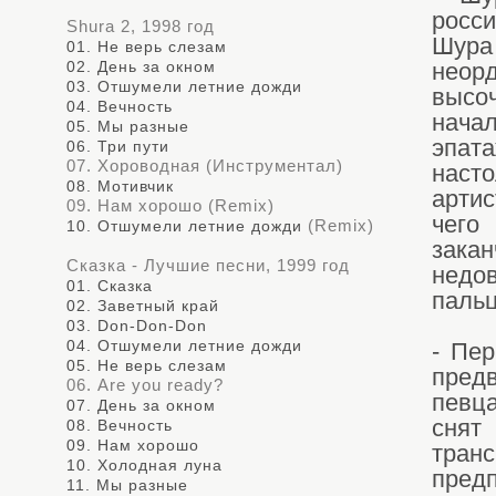
росс
Shura 2, 1998 год
Шура
01. Не верь слезам
02. День за окном
неор
03. Отшумели летние дожди
высо
04. Вечность
нача
05. Мы разные
эпат
06. Три пути
07. Хороводная (Инструментал)
наст
08. Мотивчик
артис
09. Нам хорошо (Remix)
чего
(Remix)
10. Отшумели летние дожди
зака
Сказка - Лучшие песни, 1999 год
недо
01. Сказка
паль
02. Заветный край
03. Don-Don-Don
04. Отшумели летние дожди
- Пе
05. Не верь слезам
предв
06. Are you ready?
певц
07. День за окном
снят
08. Вечность
09. Нам хорошо
тран
10. Холодная луна
пред
11. Мы разные