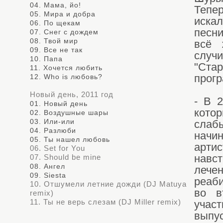
04. Мама, йо!
Тепе
05. Мира и добра
иска
06. По щекам
песни
07. Снег с дождем
08. Твой мир
всё 
09. Все не так
случ
10. Папа
"Ста
11. Хочется любить
12. Who is любовь?
прогр
Новый день, 2011 год
- В 
01. Новый день
кото
02. Воздушные шары
03. Или-или
слаб
04. Разлюби
начи
05. Ты нашел любовь
арти
06. Set for You
07. Should be mine
навс
08. Ангел
лече
09. Siesta
реаб
10. Отшумели летние дожди (DJ Matuya
во в
remix)
11. Ты не верь слезам (DJ Miller remix)
участ
выпус