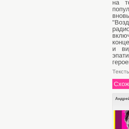
на т
попу
внов
"Воз
ради
включ
конце
и ви
эпат
герое
Текст
Схож
Андре