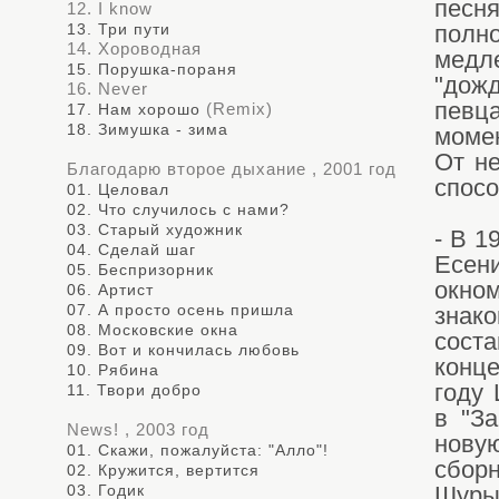
песн
12. I know
13. Три пути
полн
14. Хороводная
медле
15. Порушка-пораня
"дож
16. Never
певц
(Remix)
17. Нам хорошо
18. Зимушка - зима
момен
От не
Благодарю второе дыхание , 2001 год
спосо
01. Целовал
02. Что случилось с нами?
03. Старый художник
- В 1
04. Сделай шаг
Есен
05. Беспризорник
окном
06. Артист
07. А просто осень пришла
знак
08. Московские окна
сост
09. Вот и кончилась любовь
конце
10. Рябина
году 
11. Твори добро
в "З
News! , 2003 год
нову
01. Скажи, пожалуйста: "Алло"!
сбор
02. Кружится, вертится
03. Годик
Шуры