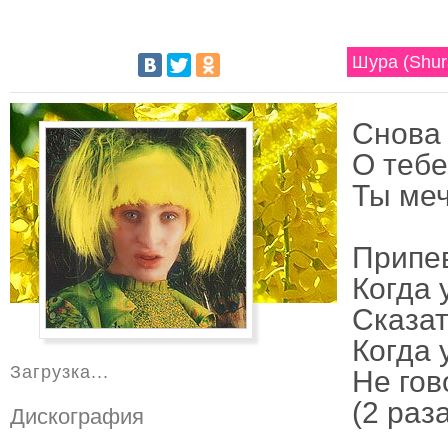
Шура (Shur
Снова 
О тебе
Ты меч
Припе
Когда 
Сказат
Когда 
Загрузка...
Не гов
(2 раз
Дискография