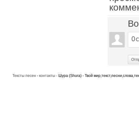
комме
Во
Отп
Тексты песен
-
контакты
· Шура (Shura) - Твой мир,текст,песни,слова,те