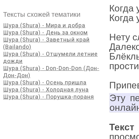
Когда у
Тексты схожей тематики
Когда 
Шура (Shura) - Мира и добра
Шура (Shura) - День за окном
Нету с
Шура (Shura) - Заветный край
Далеко
(Bailando)
Шура (Shura) - Отшумели летние
Блёкл
дожди
прости
Шура (Shura) - Don-Don-Don (Дон-
Дон-Дон)
Шура (Shura) - Осень пришла
Припе
Шура (Shura) - Холодная луна
Эту п
Шура (Shura) - Порушка-пораня
онлай
Текс
просм