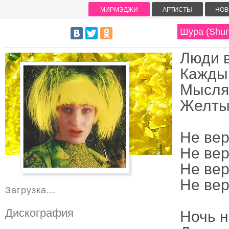
МИРМЭДЖИ
АРТИСТЫ
НОВ
Шура (Shur
Люди в
Каждый
Мысля
Желтым
Не вер
Не вер
Не вер
Не вер
Загрузка...
Дискография
Ночь н