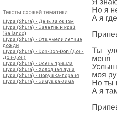
Я знаю
Но я н
Тексты схожей тематики
А я гд
Шура (Shura) - День за окном
Шура (Shura) - Заветный край
Припе
(Bailando)
Шура (Shura) - Отшумели летние
дожди
Ты ул
Шура (Shura) - Don-Don-Don (Дон-
меня
Дон-Дон)
Шура (Shura) - Осень пришла
Услыш
Шура (Shura) - Холодная луна
моя ру
Шура (Shura) - Порушка-пораня
Но ты 
Шура (Shura) - Зимушка-зима
А я та
Припе