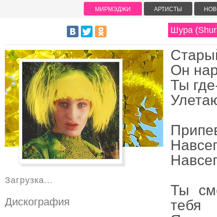
МИРМЭДЖИ
АРТИСТЫ
НОВ
Шура (Shur
Старый
Он нар
Ты где
Улетаю
Припе
Навсе
Навсег
Загрузка...
Ты см
Дискография
тебя