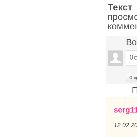
Текст
просм
комме
Во
Отп
П
serg1
12.02.2