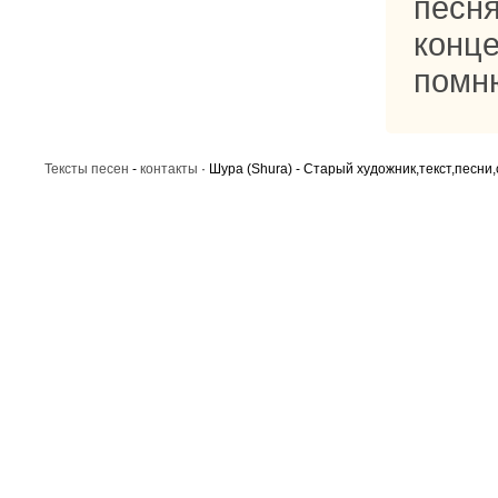
песн
конце
помн
Тексты песен
-
контакты
· Шура (Shura) - Старый художник,текст,песни,