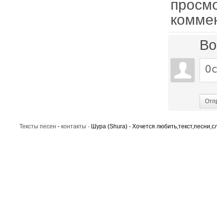
просм
комме
Во
Отп
Тексты песен
-
контакты
· Шура (Shura) - Хочется любить,текст,песни,с