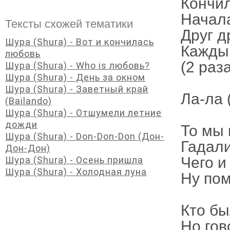
Кончи
Начал
Тексты схожей тематики
Друг д
Шура (Shura) - Вот и кончилась
Каждый
любовь
(2 раз
Шура (Shura) - Who is любовь?
Шура (Shura) - День за окном
Шура (Shura) - Заветный край
Ла-ла
(Bailando)
Шура (Shura) - Отшумели летние
дожди
То мы 
Шура (Shura) - Don-Don-Don (Дон-
Гадали
Дон-Дон)
Чего и
Шура (Shura) - Осень пришла
Шура (Shura) - Холодная луна
Ну пом
Кто бы
Но гов