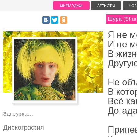
МИРМЭДЖИ
АРТИСТЫ
НОВ
Шура (Shur
Я не м
И не м
В жизн
Другую
Не объ
В кото
Всё ка
Догада
Загрузка...
Дискография
Припе