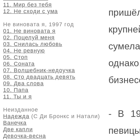
11. Мир без тебя
пришё
12. Не сходи с ума
Не виновата я, 1997 год
крупн
01. Не виновата я
02. Поцелуй меня
03. Снилась любовь
сумела
04. Не ревную
05. Стоп
однак
06. Соната
07. Волшебник-недоучка
08. Сто двадцать девять
бизнес
09. Два слова
10. Папа
11. Ты и я
Неизданное
- В 1
Надежда
(С Ди Бронкс и Натали)
Ванечка
певиц
Две капли
Девочка-весна