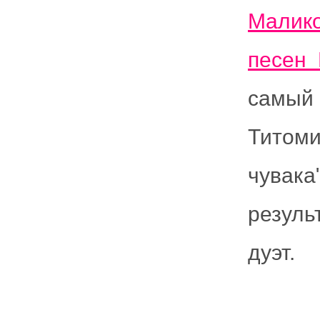
Малик
песен
самый
Титоми
чувака
резуль
дуэт.