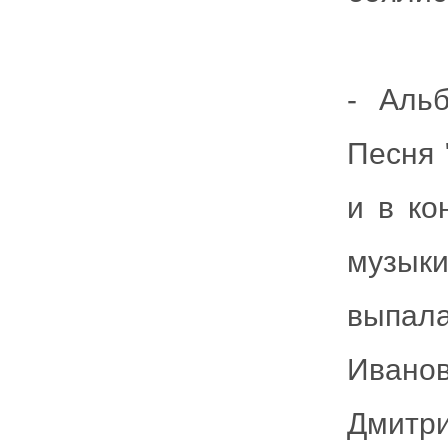
- Аль
Песня 
и в ко
музыки
выпал
Ивано
Дмитр