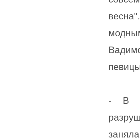
весна
модн
Вадим
певицы
- В 1
разру
заня