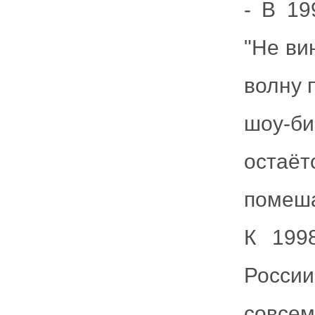
- В 19
"Не ви
волну 
шоу-б
остаё
помеша
К 199
Росси
совсем