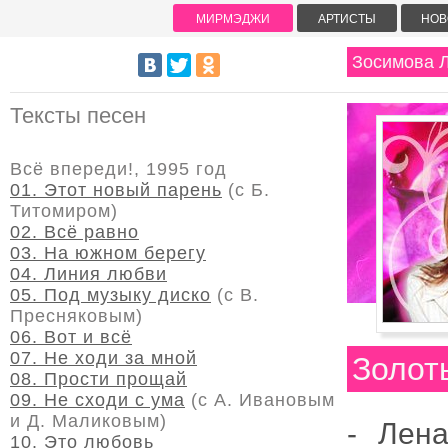
МИРМЭДЖИ
АРТИСТЫ
НОВ
Зосимова 
Тексты песен
Всё впереди!, 1995 год
01. Этот новый парень
(с Б.
Титомиром)
02. Всё равно
03. На южном берегу
04. Линия любви
05. Под музыку диско
(с В.
Пресняковым)
06. Вот и всё
07. Не ходи за мной
Золот
08. Прости прощай
09. Не сходи с ума
(с А. Ивановым
и Д. Маликовым)
-
Лена
10. Это любовь