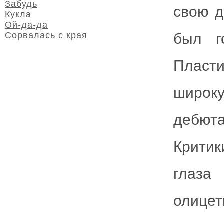
Забудь
свою д
Кукла
Ой-да-да
Сорвалась с края
был г
Пласти
широ
дебюта
Критик
глаз
олицет