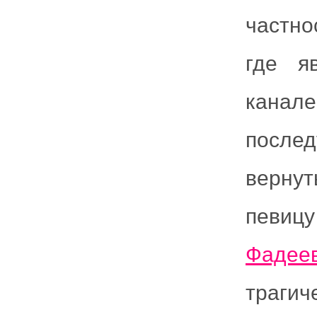
частно
где я
канал
послед
вернут
певиц
Фадее
трагич