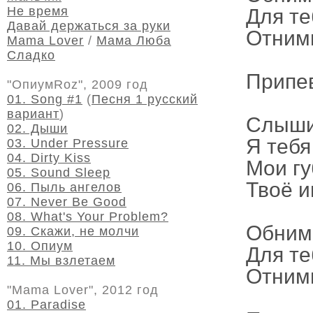
Не время
Для те
Давай держаться за руки
Отними
Mama Lover
/
Мама Люба
Сладко
Припе
"ОпиумRoz", 2009 год
01. Song #1
(
Песня 1 русский
вариант
)
Слышиш
02. Дыши
Я тебя
03. Under Pressure
04. Dirty Kiss
Мои гу
05. Sound Sleep
Твоё и
06. Пыль ангелов
07. Never Be Good
08. What's Your Problem?
Обними
09. Скажи, не молчи
10. Опиум
Для те
11. Мы взлетаем
Отними
"Mama Lover", 2012 год
01. Paradise