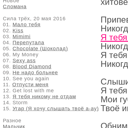
хитове
Новое
Сломана
Припе
Сила трёх, 20 мая 2016
01.
Мало тебя
Никогд
02.
Kiss
Я тебя
03.
Mimimi
04.
Перепутала
Никогд
05.
Chocolate (Шоколад)
Я тебя
06. My Money
07.
Sexy ass
Никогд
08.
Blood Diamond
09.
Не надо больнее
10. See you again
Слышиш
11.
Отпусти меня
Я тебя
12. Get lost with me
13.
Я тебя никому не отдам
Мои гу
14. Storm
Твоё и
15.
Угар (Я хочу слышать твоё а-ау)
Разное
Обними
Мальчик