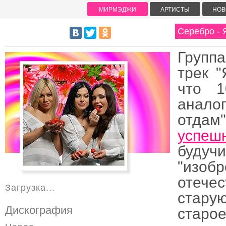
МИРМЭДЖИ
АРТИСТЫ
НОВ
Серебро - 
Группа
трек "
что 
анало
отда
успеш
будуч
"изо
отечес
Загрузка...
старую
Дискография
старо