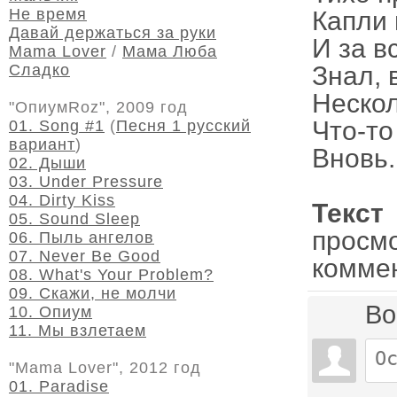
Не время
Капли 
Давай держаться за руки
И за в
Mama Lover
/
Мама Люба
Сладко
Знал, 
Нескол
"ОпиумRoz", 2009 год
Что-то
01. Song #1
(
Песня 1 русский
вариант
)
Вновь.
02. Дыши
03. Under Pressure
04. Dirty Kiss
Текс
05. Sound Sleep
просм
06. Пыль ангелов
07. Never Be Good
комме
08. What's Your Problem?
09. Скажи, не молчи
Во
10. Опиум
11. Мы взлетаем
"Mama Lover", 2012 год
01. Paradise