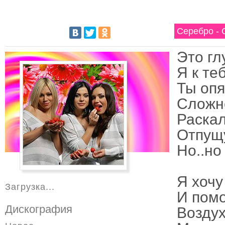
Серебро - 
Это гл
Я к те
Ты опя
Сложн
Раска
Отпущу
Но..но
Я хочу
Загрузка...
И помо
Дискография
Воздух