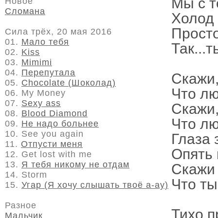
Мы с т
Новое
Сломана
Холод 
Просто
Сила трёх, 20 мая 2016
01.
Мало тебя
Так...
02.
Kiss
03.
Mimimi
04.
Перепутала
Скажи
05.
Chocolate (Шоколад)
Что л
06. My Money
07.
Sexy ass
Скажи
08.
Blood Diamond
Что л
09.
Не надо больнее
10. See you again
Глаза 
11.
Отпусти меня
Опять
12. Get lost with me
13.
Я тебя никому не отдам
Скажи
14. Storm
Что т
15.
Угар (Я хочу слышать твоё а-ау)
Разное
Тихо п
Мальчик