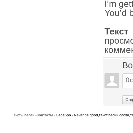
I’m get
You’d b
Текс
просм
комме
Во
Отп
Тексты песен
-
контакты
· Серебро - Never be good,текст,песни,слова,т