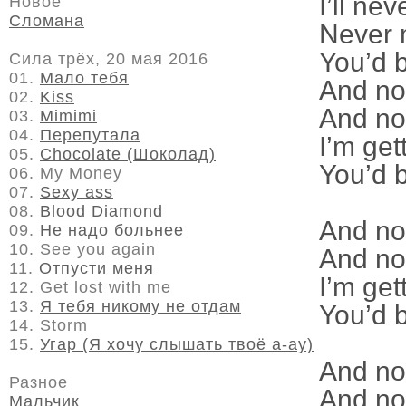
I’ll ne
Новое
Сломана
Never 
You’d 
Сила трёх, 20 мая 2016
01.
Мало тебя
And now
02.
Kiss
And now
03.
Mimimi
04.
Перепутала
I’m get
05.
Chocolate (Шоколад)
You’d 
06. My Money
07.
Sexy ass
08.
Blood Diamond
And now
09.
Не надо больнее
10. See you again
And now
11.
Отпусти меня
I’m get
12. Get lost with me
13.
Я тебя никому не отдам
You’d 
14. Storm
15.
Угар (Я хочу слышать твоё а-ау)
And now
Разное
And now
Мальчик