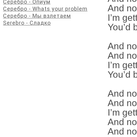
Серебро - Опиум
And now
Серебро - Whats your problem
Серебро - Мы взлетаем
I’m get
Serebro - Сладко
You’d 
And now
And now
I’m get
You’d 
And now
And now
I’m get
And now
And now