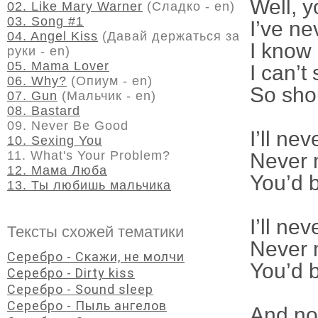
Well, 
02. Like Mary Warner
(Сладко - en)
03. Song #1
I’ve ne
04. Angel Kiss
(Давай держаться за
I know 
руки - en)
05. Mama Lover
I can’t
06. Why?
(Опиум - en)
So shou
07. Gun
(Мальчик - en)
08. Bastard
09. Never Be Good
I’ll ne
10. Sexing You
11. What's Your Problem?
Never 
12. Мама Люба
You’d 
13. Ты любишь мальчика
I’ll ne
Тексты схожей тематики
Never 
Серебро - Скажи, не молчи
You’d 
Серебро - Dirty kiss
Серебро - Sound sleep
Серебро - Пыль ангелов
And now