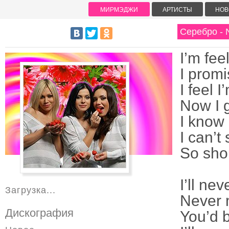
МИРМЭДЖИ
АРТИСТЫ
НОВ
Серебро - 
I’m fee
I prom
I feel 
Now I 
I know 
I can’t
So shou
I’ll ne
Загрузка...
Never 
Дискография
You’d 