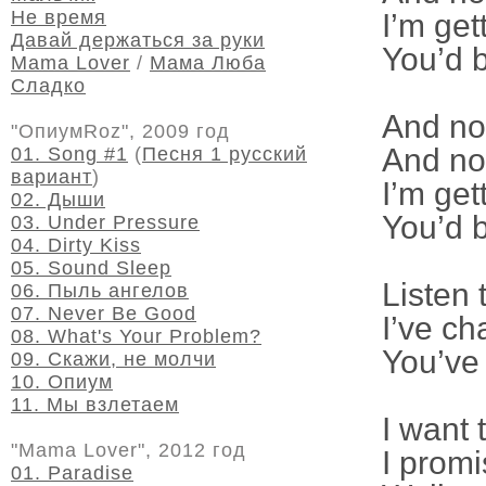
Не время
I’m get
Давай держаться за руки
You’d 
Mama Lover
/
Мама Люба
Сладко
And now
"ОпиумRoz", 2009 год
And now
01. Song #1
(
Песня 1 русский
вариант
)
I’m get
02. Дыши
You’d 
03. Under Pressure
04. Dirty Kiss
05. Sound Sleep
Listen 
06. Пыль ангелов
07. Never Be Good
I’ve c
08. What's Your Problem?
You’ve 
09. Скажи, не молчи
10. Опиум
11. Мы взлетаем
I want 
"Mama Lover", 2012 год
I prom
01. Paradise