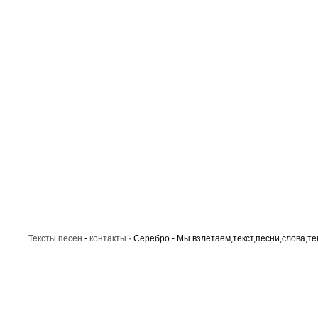
Тексты песен
-
контакты
· Серебро - Мы взлетаем,текст,песни,слова,те