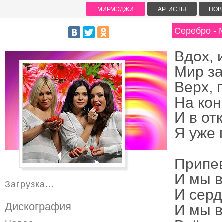
МИРМЭДЖИ
АРТИСТЫ
НОВ
Серебро - 
Вдох, 
Мир за
Верх, 
На кон
И в от
Я уже 
Припе
И мы в
Загрузка...
И серд
Дискография
И мы в