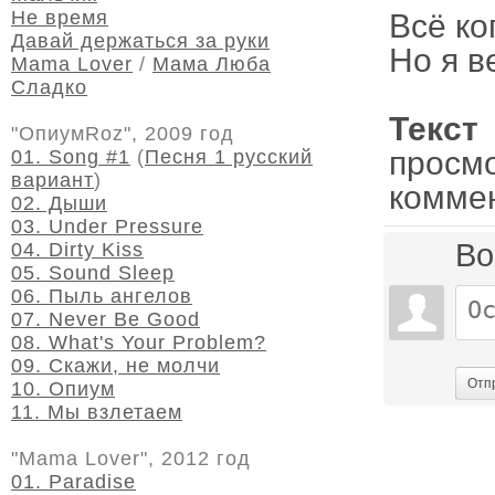
Не время
Всё ко
Давай держаться за руки
Но я в
Mama Lover
/
Мама Люба
Сладко
Текс
"ОпиумRoz", 2009 год
просм
01. Song #1
(
Песня 1 русский
вариант
)
комме
02. Дыши
03. Under Pressure
Во
04. Dirty Kiss
05. Sound Sleep
06. Пыль ангелов
07. Never Be Good
08. What's Your Problem?
09. Скажи, не молчи
Отп
10. Опиум
11. Мы взлетаем
"Mama Lover", 2012 год
01. Paradise