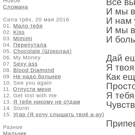
Всё вы
Новое
Сломана
И мы в
И нам 
Сила трёх, 20 мая 2016
01.
Мало тебя
И мы в
02.
Kiss
И боль
03.
Mimimi
04.
Перепутала
05.
Chocolate (Шоколад)
Дай ещ
06. My Money
07.
Sexy ass
Я твоя
08.
Blood Diamond
Как ещ
09.
Не надо больнее
10. See you again
Просто
11.
Отпусти меня
Я тебя
12. Get lost with me
13.
Я тебя никому не отдам
Чувств
14. Storm
15.
Угар (Я хочу слышать твоё а-ау)
Припе
Разное
Мальчик