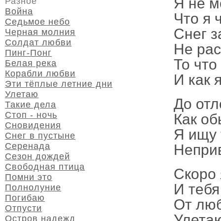
Я не м
Разное
Война
Что я 
Седьмое небо
Снег з
Черная молния
Солдат любви
Не рас
Пинг-Понг
То что
Белая река
Корабли любви
И как 
Эти тёплые летние дни
Улетаю
До отл
Такие дела
Стоп - ночь
Как о
Сновидения
Я ищу 
Снег в пустыне
Серенада
Непри
Сезон дождей
Свободная птица
Скоро 
Помни это
И тебя
Полнолуние
Погибаю
От люб
Отпусти
Улета
Остров надежд