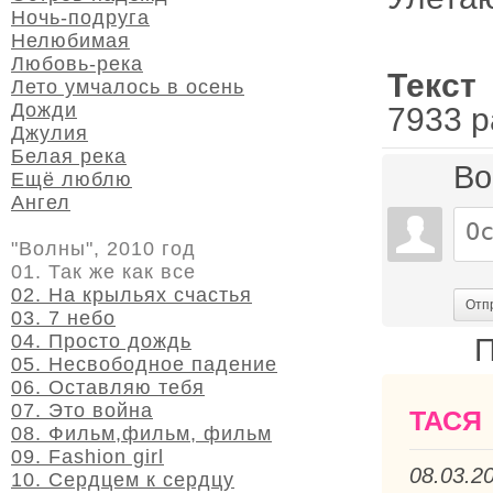
Ночь-подруга
Нелюбимая
Любовь-река
Текст
Лето умчалось в осень
Дожди
7933 р
Джулия
Белая река
Во
Ещё люблю
Ангел
"Волны", 2010 год
01. Так же как все
02. На крыльях счастья
Отп
03. 7 небо
04. Просто дождь
П
05. Несвободное падение
06. Оставляю тебя
07. Это война
ТАСЯ
08. Фильм,фильм, фильм
09. Fashion girl
08.03.2
10. Сердцем к сердцу