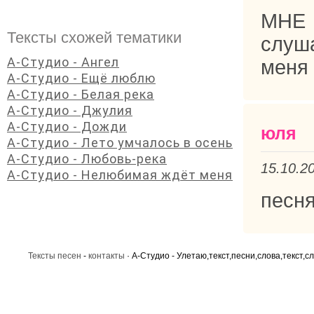
МНЕ 
Тексты схожей тематики
слуша
А-Студио - Ангел
меня 
А-Студио - Ещё люблю
А-Студио - Белая река
А-Студио - Джулия
А-Студио - Дожди
юля
А-Студио - Лето умчалось в осень
А-Студио - Любовь-река
15.10.2
А-Студио - Нелюбимая ждёт меня
песня
Тексты песен
-
контакты
· А-Студио - Улетаю,текст,песни,слова,текст,с