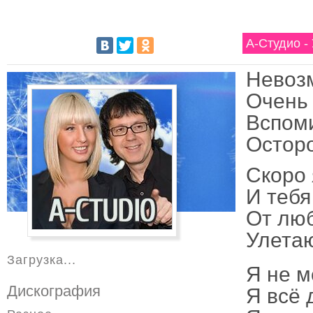
А-Студио -
Невоз
Очень
Вспоми
Остор
Скоро 
И тебя
От люб
Улета
Загрузка...
Я не м
Дискография
Я всё 