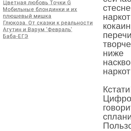
Цветная любовь Точки G
стесн
Мобильные блондинки и их
нарко
плюшевый мишка
Глюкоза. От сказки к реальности
кокаи
Агутин и Варум 'Февраль'
перечи
Баба-ЕГЭ
творч
ниже 
наскво
наркот
Кстати
Цифров
говори
спла
Польз