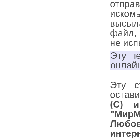
отпра
иско
высыл
файл,
не исп
Эту п
онлай
Эту с
остави
(С) 
"МирМ
Любое
интер