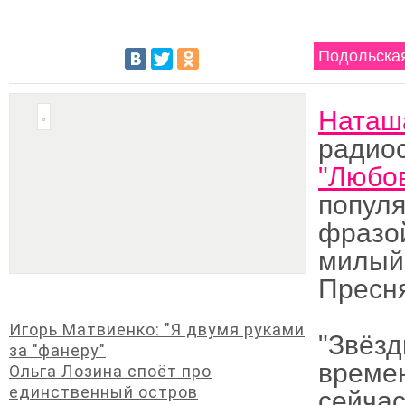
Подольская
Наташ
радио
"Любов
популя
фразо
милый 
Пресня
Игорь Матвиенко: "Я двумя руками
"Звёз
за "фанеру"
време
Ольга Лозина споёт про
единственный остров
сейчас