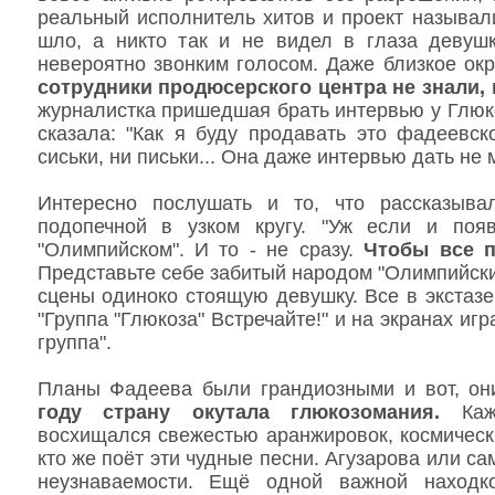
реальный исполнитель хитов и проект называл
шло, а никто так и не видел в глаза деву
невероятно звонким голосом. Даже близкое ок
сотрудники продюсерского центра не знали, 
журналистка пришедшая брать интервью у Глюкоз
сказала: "Как я буду продавать это фадеевск
сиськи, ни письки... Она даже интервью дать не 
Интересно послушать и то, что рассказыв
подопечной в узком кругу. "Уж если и поя
"Олимпийском". И то - не сразу.
Чтобы все п
Представьте себе забитый народом "Олимпийский
сцены одиноко стоящую девушку. Все в экстаз
"Группа "Глюкоза" Встречайте!" и на экранах иг
группа".
Планы Фадеева были грандиозными и вот, он
году страну окутала глюкозомания.
Кажд
восхищался свежестью аранжировок, космическ
кто же поёт эти чудные песни. Агузарова или с
неузнаваемости. Ещё одной важной находк