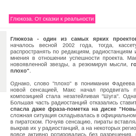
Глюкоза. От сказки к реальности
Глюкоза - один из самых ярких проекто
началось весной 2002 года, тогда, касс
распространять по редакциям, радиостанциям 
мнения в отношении успешности проекта. Ма
новоявленной звезды, а резюмируя мысли,
г
плохо"
.
Однако, слово "плохо" в понимании Фадеева
новой сенсацией, Макс начал продвигать 
композицией стала незатейливая "Шуга". Одн
Большая часть радиостанций отказались ставит
спасла даже фраза-пометка на диске "Нов
сложная ситуация складывалась в официальном
в пиратском. Почуяв сенсацию, пираты вставля
выкрав их у радиостанций, а на некоторых реги
вовсе активно ротировались без разрешения, 