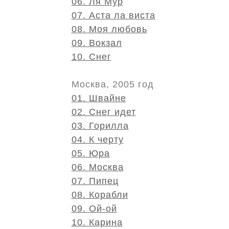
06. Ля Мур
07. Аста ла виста
08. Моя любовь
09. Вокзал
10. Снег
Москва, 2005 год
01. Швайне
02. Снег идет
03. Горилла
04. К черту
05. Юра
06. Москва
07. Пипец
08. Корабли
09. Ой-ой
10. Карина