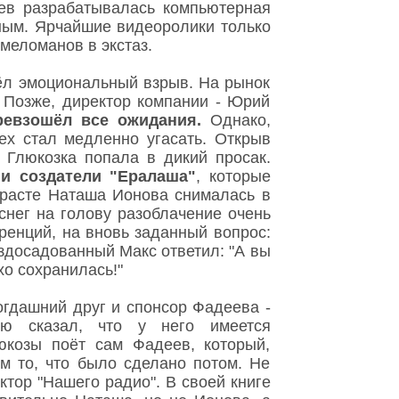
ев разрабатывалась компьютерная
ным. Ярчайшие видеоролики только
меломанов в экстаз.
шёл эмоциональный взрыв. На рынок
 Позже, директор компании - Юрий
ревзошёл все ожидания.
Однако,
ех стал медленно угасать. Открыв
, Глюкозка попала в дикий просак.
 и создатели "Ералаша"
, которые
зрасте Наташа Ионова снималась в
снег на голову разоблачение очень
ренций, на вновь заданный вопрос:
здосадованный Макс ответил: "А вы
хо сохранилась!"
Тогдашний друг и спонсор Фадеева -
ю сказал, что у него имеется
юкозы поёт сам Фадеев, который,
ем то, что было сделано потом. Не
тор "Нашего радио". В своей книге