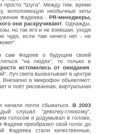
и просто "Шуга". Между тем, время
шку, исполняющую необычные хиты
ружение Фадеева -
PR-менеджеры,
кого они раскручивают
. Однажды,
ы, но так его и не взявшая, уходя
ое чудо, если там ничего нет - ни
может".
ал сам Фадеев о будущем своей
вляться "на людях", то только в
росто истомились от ожидания
.
". Луч света выхватывает в центре
е. Внезапно в микрофон объявляют:
рает и поёт рисованная, виртуальная
и начали почти сбываться.
В 2003
ый слушал "девочку-глюкозку",
им голосом и додумывал в голове,
ам Фадеев преобразил свой голос до
ой Фадеева стали качественные,