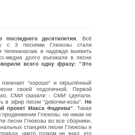
в последнего десятилетия
. Всё
ету с 3 песнями Глюкозы стали
и телеканалам, в надежде выявить
сс-медиа долго въезжали в песни
оворили всего одну фразу: "Это
 означает "хорошо" и окрылённый
песни своей подопечной. Первой
ако, СМИ сказали - СМИ сделали.
ь в эфир песни "девочки-козы".
Не
ый проект Макса Фадеева"
. Такая
 продвижении Глюкозы, но никак не
ли песни Глюкозы во все сборники,
ональных станциях песни Глюкозы и
правда, никто толком не знал, кто