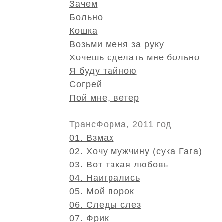
Зачем
Больно
Кошка
Возьми меня за руку
Хочешь сделать мне больно
Я буду тайною
Согрей
Пой мне, ветер
ТрансФорма, 2011 год
01. Взмах
02. Хочу мужчину (сука Гага)
03. Вот такая любовь
04. Наигрались
05. Мой порок
06. Следы слез
07. Фрик