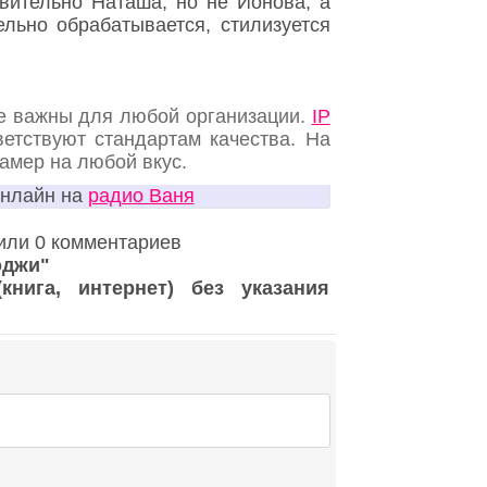
твительно Наташа, но не Ионова, а
льно обрабатывается, стилизуется
е важны для любой организации.
IP
етствуют стандартам качества. На
камер на любой вкус.
онлайн на
радио Ваня
вили 0 комментариев
эджи"
нига, интернет) без указания