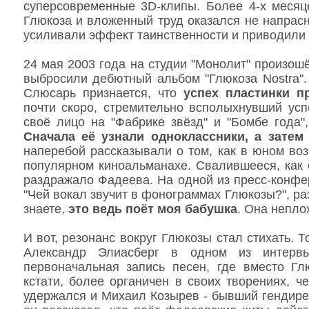
суперсовременные 3D-клипы. Более 4-х месяц
Глюкоза и вложенный труд оказался не напрас
усиливали эффект таинственности и приводили 
24 мая 2003 года на студии "Монолит" произо
выбросили дебютный альбом "Глюкоза Nostra".
Слюсарь признается, что
успех пластинки п
почти скоро, стремительно всполыхнувший усп
своё лицо на "Фабрике звёзд" и "Бомбе года"
Сначала её узнали одноклассники, а затем
наперебой рассказывали о том, как в юном во
популярном киноальманахе. Свалившееся, как 
раздражало Фадеева. На одной из пресс-конфе
"Чей вокал звучит в фонограммах Глюкозы?", ра
знаете,
это ведь поёт моя бабушка
. Она непло
И вот, резонанс вокруг Глюкозы стал стихать. 
Александр Элиасберг в одном из интервь
первоначальная запись песен, где вместо Гл
кстати, более органичен в своих творениях, ч
удержался и Михаил Козырев - бывший гендирек