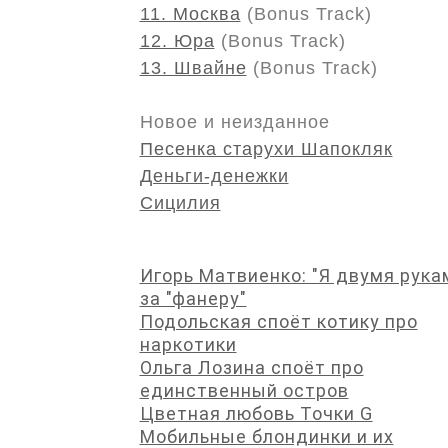
11. Москва
(Bonus Track)
12. Юра
(Bonus Track)
13. Швайне
(Bonus Track)
Новое и неизданное
Песенка старухи Шапокляк
Деньги-денежки
Сицилия
Игорь Матвиенко: "Я двумя рука
за "фанеру"
Подольская споёт котику про
наркотики
Ольга Лозина споёт про
единственный остров
Цветная любовь Точки G
Мобильные блондинки и их