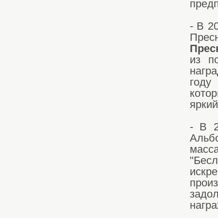
предп
- В 2
Пре
Прес
из п
нагр
году
котор
яркий
- В 
Альб
масса
"Бесл
искр
прои
задол
награ