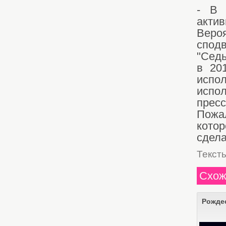
- В 
акти
Веро
сподв
"Седь
в 20
испо
испол
прес
Пожал
котор
сдела
Текст
Схож
Рожде