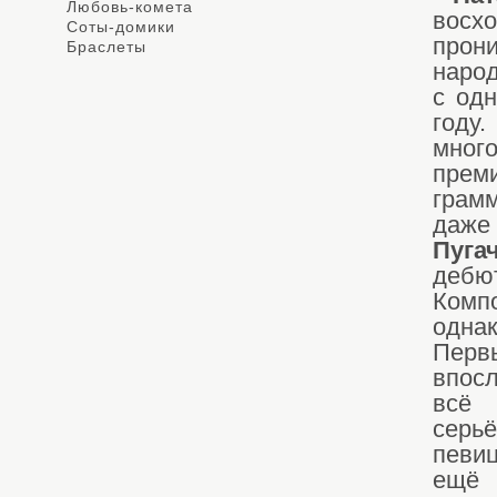
Любовь-комета
восх
Соты-домики
прон
Браслеты
народ
с од
год
мног
прем
грам
даже
Пуга
дебю
Комп
одна
Перв
впос
всё 
серь
певиц
ещё