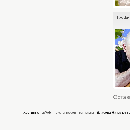
Трофи
Остав
Хостинг от
uWeb
-
Тексты песен
-
контакты
- Власова Наталья т