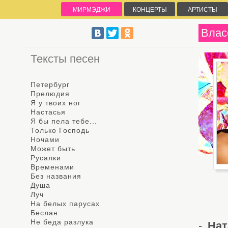
МИРМЭДЖИ
КОНЦЕРТЫ
АРТИСТЫ
Влас
Тексты песен
Петербург
Прелюдия
Я у твоих ног
Настасья
Я бы пела тебе...
Только Господь
Ночами
Может быть
Русалки
Временами
Без названия
Душа
Луч
На белых парусах
Беслан
Не беда разлука
-
Нат