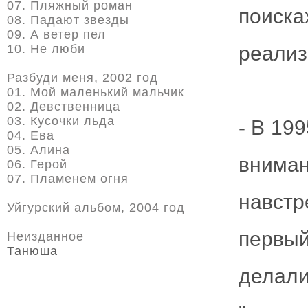
07. Пляжный роман
поиск
08. Падают звезды
09. А ветер пел
10. Не люби
реализ
Разбуди меня, 2002 год
01. Мой маленький мальчик
02. Девственница
03. Кусочки льда
- В 19
04. Ева
05. Алина
внима
06. Герой
07. Пламенем огня
навстр
Уйгурский альбом, 2004 год
первый
Неизданное
Танюша
дела