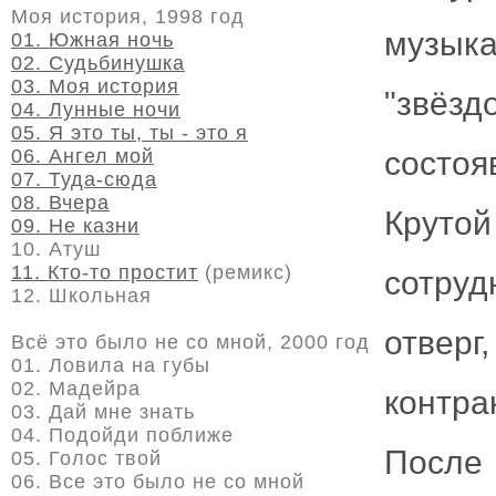
Моя история, 1998 год
музык
01. Южная ночь
02. Судьбинушка
03. Моя история
"звёз
04. Лунные ночи
05. Я это ты, ты - это я
06. Ангел мой
состо
07. Туда-сюда
08. Вчера
Крут
09. Не казни
10. Атуш
11. Кто-то простит
(ремикс)
сотру
12. Школьная
отвер
Всё это было не со мной, 2000 год
01. Ловила на губы
02. Мадейра
контр
03. Дай мне знать
04. Подойди поближе
После 
05. Голос твой
06. Все это было не со мной