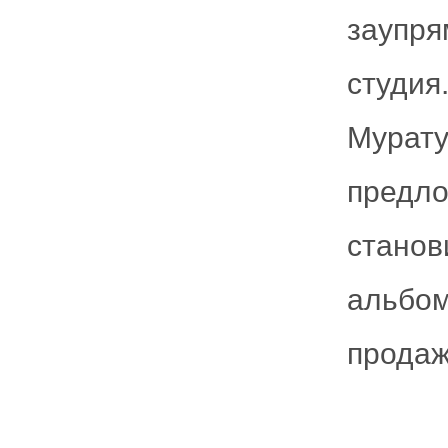
заупр
студи
Мурат
предл
стано
альбом
продаж