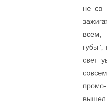
не со 
зажига
всем,
губы",
свет у
совсе
промо-
вышел 