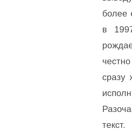
более 
в 199
рождае
честно
сразу 
испол
Разоч
текст