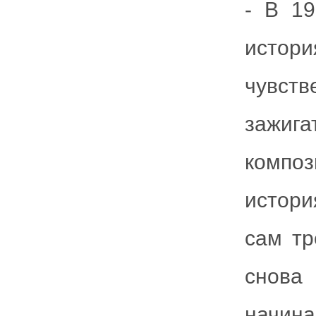
- В 1
исто
чувств
зажига
композ
истор
сам тр
снова
начин