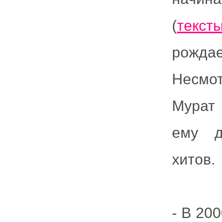
(
текст
рожда
Несмо
Мурат 
ему д
хитов.
- В 20