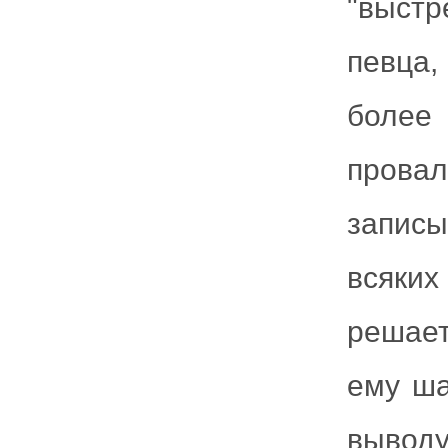
"выст
певца,
более
провал
записы
всяких
решает
ему ша
выводу