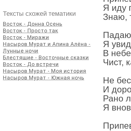
Я иду 
Тексты схожей тематики
Знаю, 
Восток - Донна Осень
Восток - Просто так
Падают
Восток - Миражи
Я увид
Насыров Мурат и Апина Алёна -
Лунные ночи
В небе
Блестящие - Восточные сказки
Чист, 
Восток - До встречи
Насыров Мурат - Моя история
Насыров Мурат - Южная ночь
Не бес
И доро
Рано л
Я внов
Припе