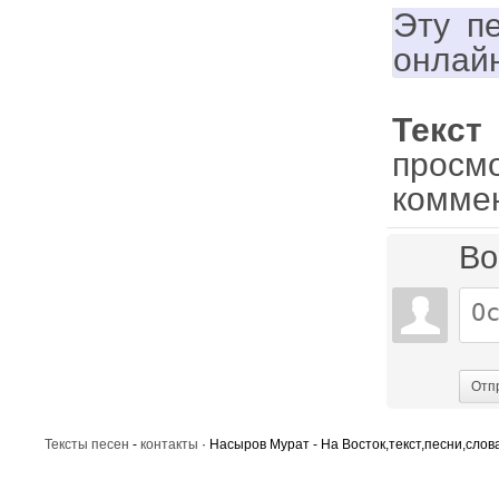
Эту п
онлай
Текс
просм
комме
Во
Отп
Тексты песен
-
контакты
· Насыров Мурат - На Восток,текст,песни,слова