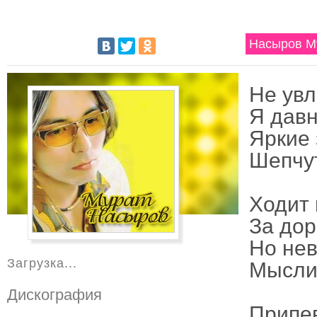
Насыров Му
Не увл
Я давн
Яркие 
Шепчут
Ходит 
За дор
Но не
Загрузка...
Мысли 
Дискография
Припе