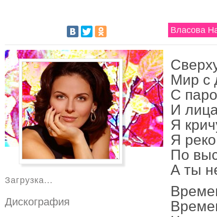
Власова Н
Сверху
Мир с
С паро
И лиц
Я крич
Я реко
По вы
А ты н
Загрузка...
Времен
Дискография
Време