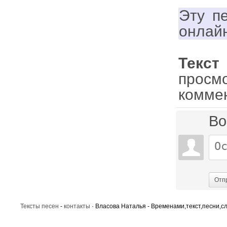
Эту п
онлай
Текст
просм
комме
Во
Отп
Тексты песен
-
контакты
· Власова Наталья - Временами,текст,песни,сл