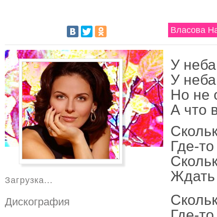
Власова На
У неба
У неба
Но не 
А что 
Скольк
Где-то
Скольк
Ждать 
Загрузка...
Скольк
Дискография
Где-то