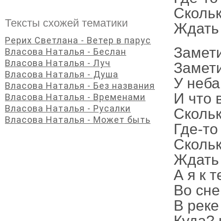
Скольк
Тексты схожей тематики
Ждать
Рерих Светлана - Ветер в парус
Замети
Власова Наталья - Беслан
Власова Наталья - Луч
Замети
Власова Наталья - Душа
У неба
Власова Наталья - Без названия
И что 
Власова Наталья - Временами
Власова Наталья - Русалки
Скольк
Власова Наталья - Может быть
Где-то
Скольк
Ждать
А я к 
Во сне
В реке
Куда? 