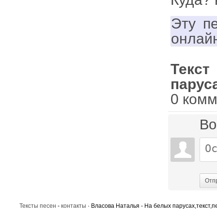
Эту п
онлай
Текст
парус
0 ком
Во
Отп
Тексты песен
-
контакты
· Власова Наталья - На белых парусах,текст,п