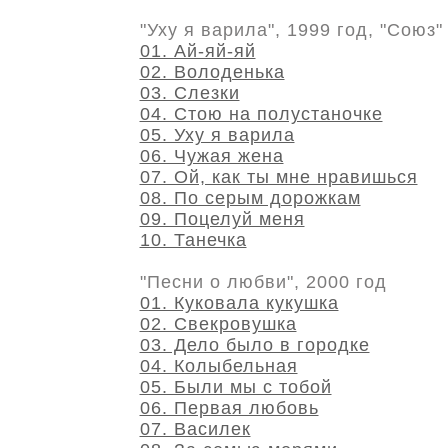
"Уху я варила", 1999 год, "Союз"
01. Ай-яй-яй
02. Володенька
03. Слезки
04. Стою на полустаночке
05. Уху я варила
06. Чужая жена
07. Ой, как ты мне нравишься
08. По серым дорожкам
09. Поцелуй меня
10. Танечка
"Песни о любви", 2000 год
01. Куковала кукушка
02. Свекровушка
03. Дело было в городке
04. Колыбельная
05. Были мы с тобой
06. Первая любовь
07. Василек