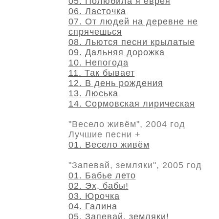
05. Полюбила я еврея
06. Ласточка
07. От людей на деревне не
спрячешься
08. Льются песни крылатые
09. Дальняя дорожка
10. Непогода
11. Так бывает
12. В день рождения
13. Люська
14. Сормовская лирическая
"Весело живём", 2004 год
Лучшие песни +
01. Весело живём
"Запевай, земляки", 2005 год
01. Бабье лето
02. Эх, бабы!
03. Юрочка
04. Галина
05. Запевай, земляки!