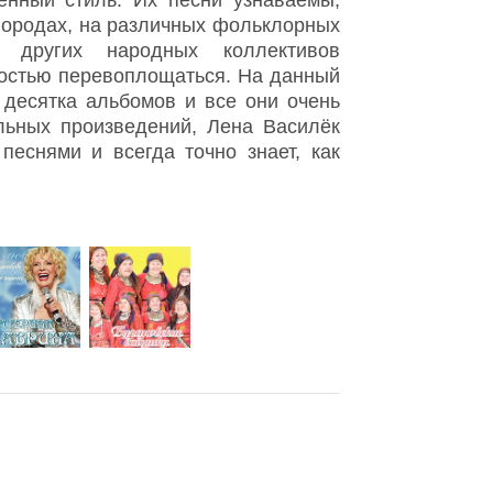
нный стиль. Их песни узнаваемы,
в городах, на различных фольклорных
 других народных коллективов
ностью перевоплощаться. На данный
 десятка альбомов и все они очень
льных произведений, Лена Василёк
еснями и всегда точно знает, как