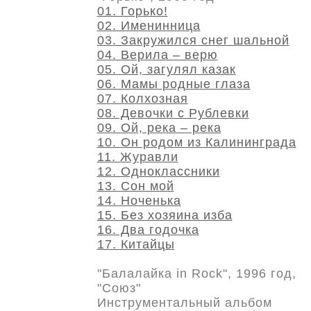
01. Горько!
02. Именинница
03. Закружился снег шальной
04. Верила – верю
05. Ой, загулял казак
06. Мамы родные глаза
07. Колхозная
08. Девочки с Рублевки
09. Ой, река – река
10. Он родом из Калининграда
11. Журавли
12. Одноклассники
13. Сон мой
14. Ноченька
15. Без хозяина изба
16. Два годочка
17. Китайцы
"Балалайка in Rock", 1996 год,
"Союз"
Инструментальный альбом