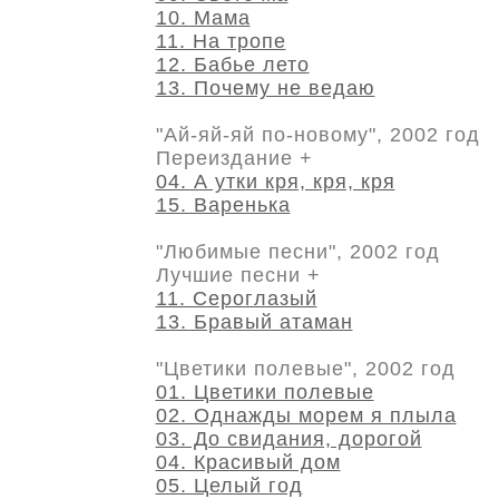
10. Мама
11. На тропе
12. Бабье лето
13. Почему не ведаю
"Ай-яй-яй по-новому", 2002 год
Переиздание +
04. А утки кря, кря, кря
15. Варенька
"Любимые песни", 2002 год
Лучшие песни +
11. Сероглазый
13. Бравый атаман
"Цветики полевые", 2002 год
01. Цветики полевые
02. Однажды морем я плыла
03. До свидания, дорогой
04. Красивый дом
05. Целый год