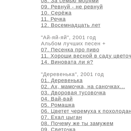
08. За семью морями
09. Ревнуй - не ревнуй
10. Серёжа
11. Речка
12. Восемнадцать лет
"Ай-яй-яй", 2001 год
Альбом лучших песен +
07. Песенка про пиво
11. Хороши весной в саду цвето
14. Виновата ли я?
"Деревенька", 2001 год
01. Деревенька
02. Ах, мамочка, на саночках...
03. Дворовая тусовочка
04. Вай-вай
05. Ромашка
06. Цветет черемуха к похолода
07. Ехал цыган
08. Почему же ты замужем
09. Светочка