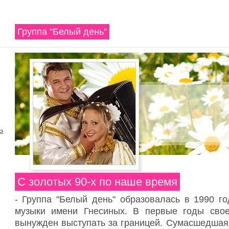
Группа "Белый день"
ь
С золотых 90-х по наше время
- Группа "Белый день" образовалась в 1990 г
музыки имени Гнесиных. В первые годы свое
вынужден выступать за границей. Сумасшедшая