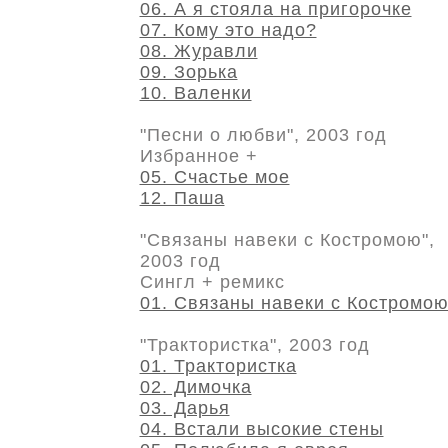
06. А я стояла на пригорочке
07. Кому это надо?
08. Журавли
09. Зорька
10. Валенки
"Песни о любви", 2003 год
Избранное +
05. Счастье мое
12. Паша
"Связаны навеки с Костромою",
2003 год
Сингл + ремикс
01. Связаны навеки с Костромо
"Трактористка", 2003 год
01. Трактористка
02. Димочка
03. Дарья
04. Встали высокие стены