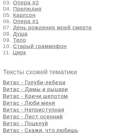
03.
Опера #2
04.
Прелюдия
05.
Карлсон
06.
Опера #1
07.
День рождения моей смерти
08.
Душа
09.
Тело
10.
Старый граммофон
11.
Цирк
Тексты схожей тематики
Витас - Голуби-лебеди
Витас - Дамы и рыцари
Витас - Кричи шепотом
Витас - Люби меня
Витас - Неприступная
Витас - Лист осенний
Витас - Поцелуй
Витас - Скажи, что любишь