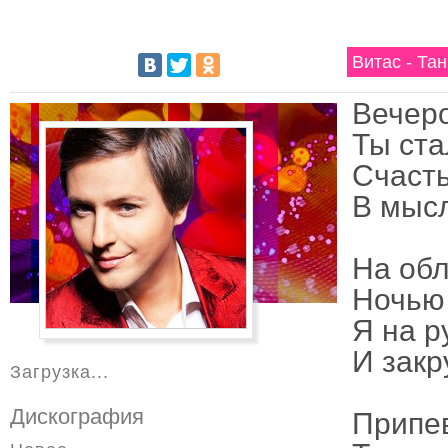
Витас - Та
Вечеро
Ты ста
Счаст
В мысл
На обл
Ночью 
Я на р
И закр
Загрузка...
Дискография
Припе