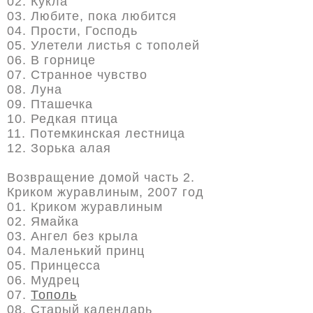
02. Кукла
03. Любите, пока любится
04. Прости, Господь
05. Улетели листья с тополей
06. В горнице
07. Странное чувство
08. Луна
09. Пташечка
10. Редкая птица
11. Потемкинская лестница
12. Зорька алая
Возвращение домой часть 2.
Криком журавлиным, 2007 год
01. Криком журавлиным
02. Ямайка
03. Ангел без крыла
04. Маленький принц
05. Принцесса
06. Мудрец
07.
Тополь
08. Старый календарь