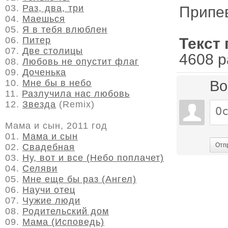
03.
Раз, два, три
Припе
04.
Маешься
05.
Я в тебя влюблен
06.
Питер
Текст 
07.
Две столицы
4608 р
08.
Любовь не опустит флаг
09.
Доченька
10.
Мне бы в небо
Во
11.
Разлучила нас любовь
12.
Звезда
(Remix)
Мама и сын, 2011 год
01.
Мама и сын
Отп
02.
Свадебная
03.
Ну, вот и все (Небо поплачет)
04.
Селяви
05.
Мне еще бы раз (Ангел)
06.
Научи отец
07.
Чужие люди
08.
Родительский дом
09.
Мама (Исповедь)