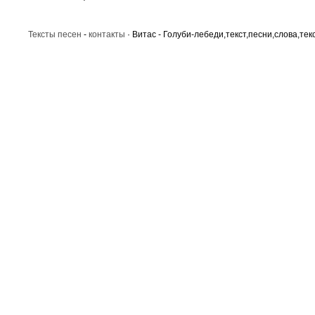
Тексты песен
-
контакты
· Витас - Голуби-лебеди,текст,песни,слова,тек