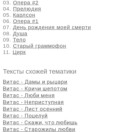
03.
Опера #2
04.
Прелюдия
05.
Карлсон
06.
Опера #1
07.
День рождения моей смерти
08.
Душа
09.
Тело
10.
Старый граммофон
11.
Цирк
Тексты схожей тематики
Витас - Дамы и рыцари
Витас - Кричи шепотом
Витас - Люби меня
Витас - Неприступная
Витас - Лист осенний
Витас - Поцелуй
Витас - Скажи, что любишь
Витас - Старожилы любви