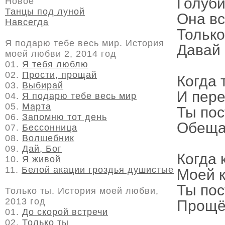
Голуби
Новое
Танцы под луной
Она вс
Навсегда
Только
Я подарю тебе весь мир. История
Давай 
моей любви 2, 2014 год
01.
Я тебя люблю
02.
Прости, прощай
Когда 
03.
Выбирай
И пере
04.
Я подарю тебе весь мир
05.
Марта
Ты пос
06.
Запомню тот день
Обеща
07.
Бессонница
08.
Волшебник
09.
Дай, Бог
Когда 
10.
Я живой
11.
Белой акации гроздья душистые
Моей к
Ты пос
Только ты. История моей любви,
2013 год
Прощё
01.
До скорой встречи
02.
Только ты