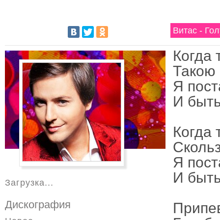
Витас - Го
Когда 
Такою 
Я пост
И быть
Когда 
Скольз
Я пост
И быть
Загрузка...
Дискография
Припе