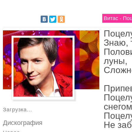
Витас - По
Поцелу
Знаю, 
Полови
луны,
Сложно
Припе
Поцелу
снегом
Загрузка...
Поцелу
Дискография
Не заб