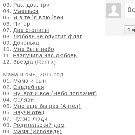
03.
Раз, два, три
04.
Маешься
05.
Я в тебя влюблен
06.
Питер
07.
Две столицы
Отп
08.
Любовь не опустит флаг
09.
Доченька
10.
Мне бы в небо
11.
Разлучила нас любовь
12.
Звезда
(Remix)
Мама и сын, 2011 год
01.
Мама и сын
02.
Свадебная
03.
Ну, вот и все (Небо поплачет)
04.
Селяви
05.
Мне еще бы раз (Ангел)
06.
Научи отец
07.
Чужие люди
08.
Родительский дом
09.
Мама (Исповедь)