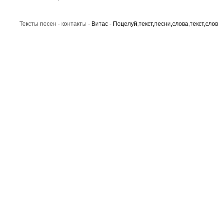
Тексты песен
-
контакты
· Витас - Поцелуй,текст,песни,слова,текст,сло