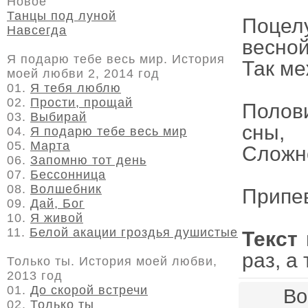
Новое
Танцы под луной
Поцел
Навсегда
весно
Я подарю тебе весь мир. История
Так ме
моей любви 2, 2014 год
01.
Я тебя люблю
02.
Прости, прощай
Полови
03.
Выбирай
сны,
04.
Я подарю тебе весь мир
05.
Марта
Сложно
06.
Запомню тот день
07.
Бессонница
08.
Волшебник
Припе
09.
Дай, Бог
10.
Я живой
11.
Белой акации гроздья душистые
Текст
раз, а
Только ты. История моей любви,
2013 год
01.
До скорой встречи
Во
02.
Только ты