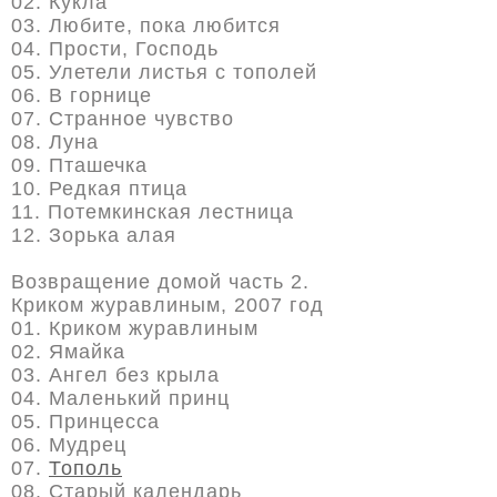
02. Кукла
03. Любите, пока любится
04. Прости, Господь
05. Улетели листья с тополей
06. В горнице
07. Странное чувство
08. Луна
09. Пташечка
10. Редкая птица
11. Потемкинская лестница
12. Зорька алая
Возвращение домой часть 2.
Криком журавлиным, 2007 год
01. Криком журавлиным
02. Ямайка
03. Ангел без крыла
04. Маленький принц
05. Принцесса
06. Мудрец
07.
Тополь
08. Старый календарь