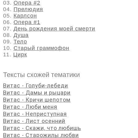
03.
Опера #2
04.
Прелюдия
05.
Карлсон
06.
Опера #1
07.
День рождения моей смерти
08.
Душа
09.
Тело
10.
Старый граммофон
11.
Цирк
Тексты схожей тематики
Витас - Голуби-лебеди
Витас - Дамы и рыцари
Витас - Кричи шепотом
Витас - Люби меня
Витас - Неприступная
Витас - Лист осенний
Витас - Скажи, что любишь
Витас - Старожилы любви