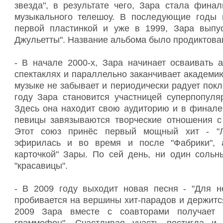
звезда", в результате чего, Зара стала фина
музыкального телешоу. В последующие годы 
первой пластинкой и уже в 1999, Зара выпу
Джульетты". Название альбома было продиктова
- В начале 2000-х, Зара начинает осваивать 
спектаклях и параллельно заканчивает академию
музыке не забывает и периодически радует пок
году Зара становится участницей суперпопуляр
Здесь она находит свою аудиторию и в финале 
певицы завязываются творческие отношения 
Этот союз принёс первый мощный хит - "Лю
эфирилась и во время и после "Фабрики", 
карточкой" Зары. По сей день, ни один сольн
"красавицы".
- В 2009 году выходит новая песня - "Для н
пробивается на вершины хит-парадов и держитс
2009 Зара вместе с соавторами получает 