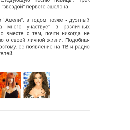
и следующую песню певицы. Трек
 "звездой" первого эшелона.
к "Амели", а годом позже - дуэтный
а много участвует в различных
но вместе с тем, почти никогда не
ью о своей личной жизни. Подобная
оэтому, её появление на ТВ и радио
елей.