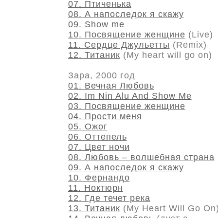
07. Птиченька
08. А напоследок я скажу
09. Show me
10. Посвящение женщине
(Live)
11. Сердце Джульетты
(Remix)
12. Титаник
(My heart will go on)
Зара, 2000 год
01. Вечная Любовь
02. Im Nin Alu And Show Me
03. Посвящение женщине
04. Прости меня
05. Ожог
06. Оттепель
07. Цвет ночи
08. Любовь – волшебная страна
09. А напоследок я скажу
10. Фернандо
11. Ноктюрн
12. Где течет река
13. Титаник
(My Heart Will Go On