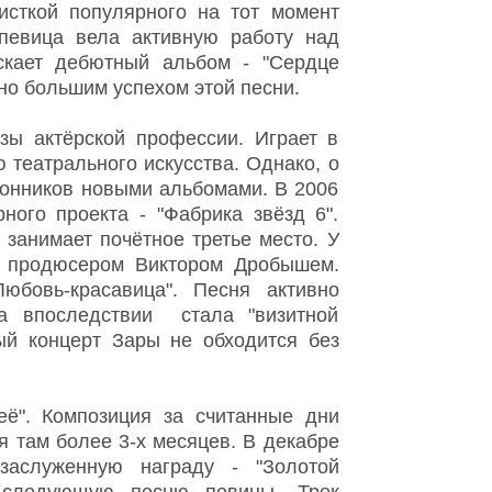
листкой популярного на тот момент
певица вела активную работу над
скает дебютный альбом - "Сердце
но большим успехом этой песни.
азы актёрской профессии. Играет в
 театрального искусства. Однако, о
лонников новыми альбомами. В 2006
ного проекта - "Фабрика звёзд 6".
занимает почётное третье место. У
с продюсером Виктором Дробышем.
бовь-красавица". Песня активно
а впоследствии стала "визитной
ый концерт Зары не обходится без
её". Композиция за считанные дни
я там более 3-х месяцев. В декабре
заслуженную награду - "Золотой