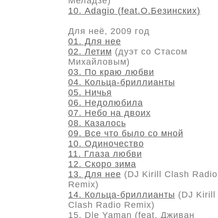
Меладзе)
10. Adagio (feat.О.Безинских)
Для неё, 2009 год
01. Для нее
02. Летим
(дуэт со Стасом
Михайловым)
03. По краю любви
04. Кольца-бриллианты
05. Ничья
06. Недолюбила
07. Небо на двоих
08. Казалось
09. Все что было со мной
10. Одиночество
11. Глаза любви
12. Скоро зима
13. Для нее
(DJ Kirill Clash Radio
Remix)
14. Кольца-бриллианты
(DJ Kirill
Clash Radio Remix)
15. Dle Yaman (feat. Дживан