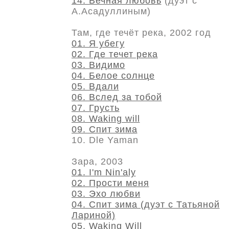
14. Вечная любовь
(дуэт с
А.Асадуллиным)
Там, где течёт река, 2002 год
01. Я убегу
02. Где течет река
03. Видимо
04. Белое солнце
05. Вдали
06. Вслед за тобой
07. Грусть
08. Waking will
09. Спит зима
10. Dle Yaman
Зара, 2003
01. I'm Nin'aly
02. Прости меня
03. Эхо любви
04. Спит зима (дуэт с Татьяной
Лариной)
05. Waking Will