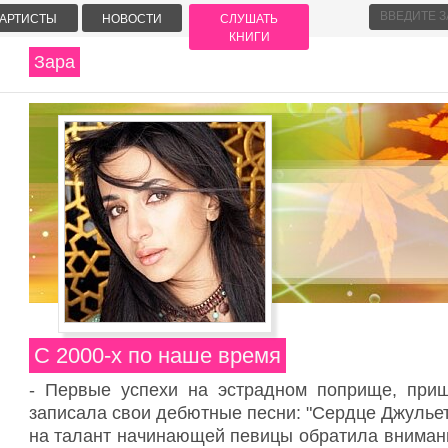
АРТИСТЫ
НОВОСТИ
СЛУШАТЬ
КНИГИ
Зара
С 2000-х по наше время
- Первые успехи на эстрадном поприще, приш
записала свои дебютные песни: "Сердце Джульетт
на талант начинающей певицы обратила вниман