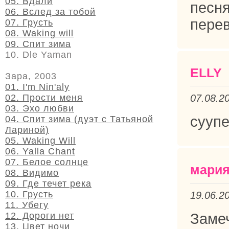
05. Вдали
песн
06. Вслед за тобой
перев
07. Грусть
08. Waking will
09. Спит зима
10. Dle Yaman
ELLY
Зара, 2003
01. I'm Nin'aly
07.08.2
02. Прости меня
03. Эхо любви
суупе
04. Спит зима (дуэт с Татьяной
Лариной)
05. Waking Will
06. Yalla Chant
07. Белое солнце
мари
08. Видимо
09. Где течет река
10. Грусть
19.06.2
11. Убегу
Замеч
12. Дороги нет
13. Цвет ночи