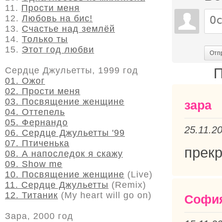
11.
Прости меня
12.
Любовь на бис!
13.
Счастье над землёй
14.
Только ты
15.
Этот год любви
Отп
П
Сердце Джульетты, 1999 год
01. Ожог
02. Прости меня
03. Посвящение женщине
зара
04. Оттепель
05. Фернандо
25.11.2
06. Сердце Джульетты '99
07. Птиченька
прекр
08. А напоследок я скажу
09. Show me
10. Посвящение женщине
(Live)
11. Сердце Джульетты
(Remix)
12. Титаник
(My heart will go on)
Софи
Зара, 2000 год