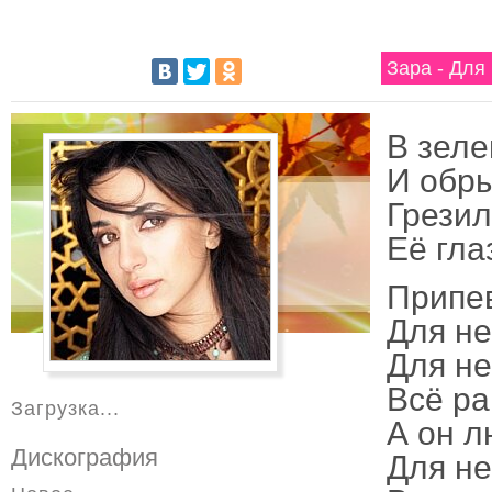
Зара - Для
В зеле
И обр
Грезил
Её гла
Припе
Для не
Для не
Всё ра
Загрузка...
А он л
Дискография
Для не