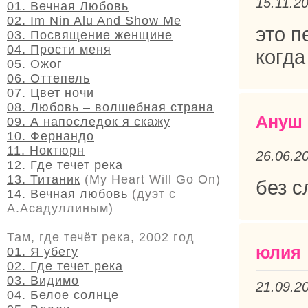
15.11.2
01. Вечная Любовь
02. Im Nin Alu And Show Me
это п
03. Посвящение женщине
04. Прости меня
когд
05. Ожог
06. Оттепель
07. Цвет ночи
08. Любовь – волшебная страна
Ануш
09. А напоследок я скажу
10. Фернандо
11. Ноктюрн
26.06.2
12. Где течет река
13. Титаник
(My Heart Will Go On)
без с
14. Вечная любовь
(дуэт с
А.Асадуллиным)
Там, где течёт река, 2002 год
юлия
01. Я убегу
02. Где течет река
03. Видимо
21.09.2
04. Белое солнце