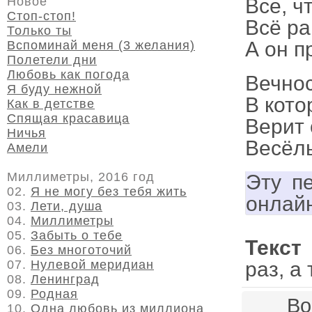
Все, ч
Новое
Стоп-стоп!
Всё ра
Только ты
А он п
Вспоминай меня (3 желания)
Полетели дни
Любовь как погода
Вечнос
Я буду нежной
В кото
Как в детстве
Спящая красавица
Верит 
Ничья
Весёлы
Амели
Миллиметры, 2016 год
Эту п
02.
Я не могу без тебя жить
онлай
03.
Лети, душа
04.
Миллиметры
05.
Забыть о тебе
Текст
06.
Без многоточий
раз, а
07.
Нулевой меридиан
08.
Ленинград
09.
Родная
Во
10.
Одна любовь из миллиона