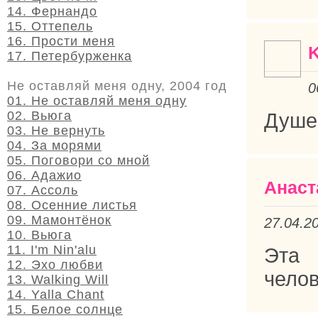
14. Фернандо
15. Оттепель
16. Прости меня
17. Петербурженка
Не оставляй меня одну, 2004 год
0
01. Не оставляй меня одну
02. Вьюга
Душев
03. Не вернуть
04. За морями
05. Поговори со мной
06. Адажио
Анаст
07. Ассоль
08. Осенние листья
09. Мамонтёнок
27.04.2
10. Вьюга
11. I'm Nin'alu
Эта 
12. Эхо любви
челов
13. Walking Will
14. Yalla Chant
15. Белое солнце