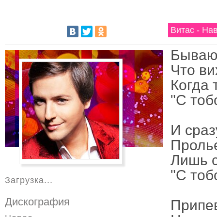
Витас - На
Бывают
Что ви
Когда 
"С тобо
И сраз
Пролье
Лишь с
"С тобо
Загрузка...
Дискография
Припе