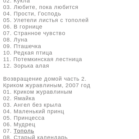
02. Кукла
03. Любите, пока любится
04. Прости, Господь
05. Улетели листья с тополей
06. В горнице
07. Странное чувство
08. Луна
09. Пташечка
10. Редкая птица
11. Потемкинская лестница
12. Зорька алая
Возвращение домой часть 2.
Криком журавлиным, 2007 год
01. Криком журавлиным
02. Ямайка
03. Ангел без крыла
04. Маленький принц
05. Принцесса
06. Мудрец
07.
Тополь
08. Старый календарь