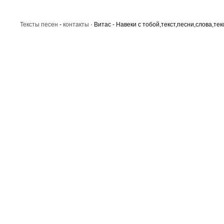
Тексты песен
-
контакты
· Витас - Навеки с тобой,текст,песни,слова,тек