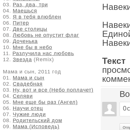
03.
Раз, два, три
Навеки
04.
Маешься
05.
Я в тебя влюблен
06.
Питер
Навеки
07.
Две столицы
Едино
08.
Любовь не опустит флаг
Навеки
09.
Доченька
10.
Мне бы в небо
11.
Разлучила нас любовь
Текс
12.
Звезда
(Remix)
просм
Мама и сын, 2011 год
комме
01.
Мама и сын
02.
Свадебная
03.
Ну, вот и все (Небо поплачет)
Во
04.
Селяви
05.
Мне еще бы раз (Ангел)
06.
Научи отец
07.
Чужие люди
08.
Родительский дом
09.
Мама (Исповедь)
Отп