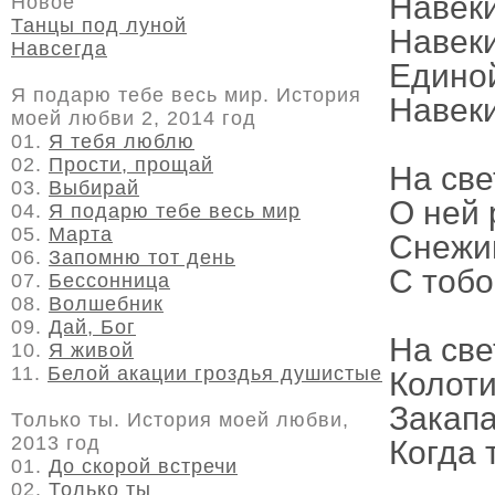
Навеки
Новое
Танцы под луной
Навеки
Навсегда
Едино
Я подарю тебе весь мир. История
Навеки
моей любви 2, 2014 год
01.
Я тебя люблю
02.
Прости, прощай
На све
03.
Выбирай
О ней 
04.
Я подарю тебе весь мир
05.
Марта
Снежин
06.
Запомню тот день
С тобо
07.
Бессонница
08.
Волшебник
09.
Дай, Бог
На све
10.
Я живой
11.
Белой акации гроздья душистые
Колоти
Закапа
Только ты. История моей любви,
2013 год
Когда 
01.
До скорой встречи
02.
Только ты