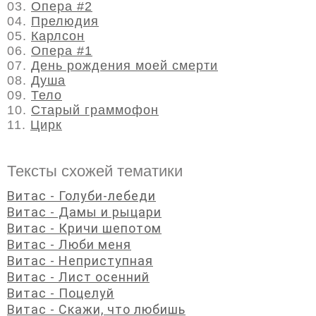
03.
Опера #2
04.
Прелюдия
05.
Карлсон
06.
Опера #1
07.
День рождения моей смерти
08.
Душа
09.
Тело
10.
Старый граммофон
11.
Цирк
Тексты схожей тематики
Витас - Голуби-лебеди
Витас - Дамы и рыцари
Витас - Кричи шепотом
Витас - Люби меня
Витас - Неприступная
Витас - Лист осенний
Витас - Поцелуй
Витас - Скажи, что любишь