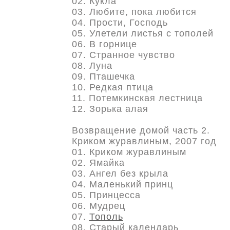
02. Кукла
03. Любите, пока любится
04. Прости, Господь
05. Улетели листья с тополей
06. В горнице
07. Странное чувство
08. Луна
09. Пташечка
10. Редкая птица
11. Потемкинская лестница
12. Зорька алая
Возвращение домой часть 2.
Криком журавлиным, 2007 год
01. Криком журавлиным
02. Ямайка
03. Ангел без крыла
04. Маленький принц
05. Принцесса
06. Мудрец
07.
Тополь
08. Старый календарь