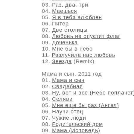
03.
Раз, два, три
04.
Маешься
05.
Я в тебя влюблен
06.
Питер
07.
Две столицы
08.
Любовь не опустит флаг
09.
Доченька
10.
Мне бы в небо
11.
Разлучила нас любовь
12.
Звезда
(Remix)
Мама и сын, 2011 год
01.
Мама и сын
02.
Свадебная
03.
Ну, вот и все (Небо поплачет
04.
Селяви
05.
Мне еще бы раз (Ангел)
06.
Научи отец
07.
Чужие люди
08.
Родительский дом
09.
Мама (Исповедь)