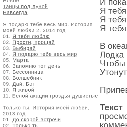
И пока
Новое
Танцы под луной
Я тебя
Навсегда
Я тебя
Я подарю тебе весь мир. История
Я тебя
моей любви 2, 2014 год
01.
Я тебя люблю
02.
Прости, прощай
В океа
03.
Выбирай
Лодка 
04.
Я подарю тебе весь мир
05.
Марта
Чтобы 
06.
Запомню тот день
Утонут
07.
Бессонница
08.
Волшебник
09.
Дай, Бог
Припе
10.
Я живой
11.
Белой акации гроздья душистые
Текс
Только ты. История моей любви,
2013 год
просм
01.
До скорой встречи
комме
02.
Только ты