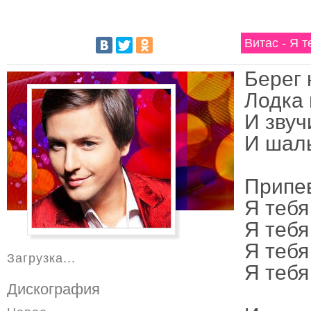
Витас - Я 
Берег 
Лодка 
И звуч
И шаль
Припе
Я тебя
Я тебя
Я тебя
Загрузка...
Я тебя
Дискография