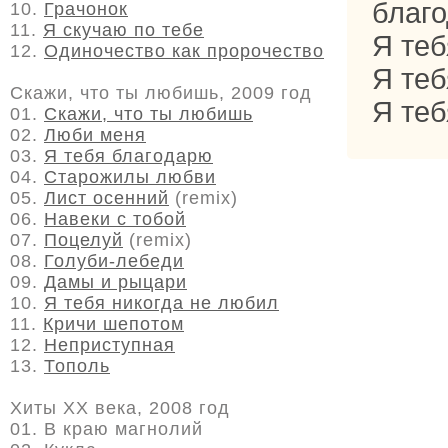
благо
10.
Грачонок
11.
Я скучаю по тебе
Я теб
12.
Одиночество как пророчество
Я теб
Скажи, что ты любишь, 2009 год
Я теб
01.
Скажи, что ты любишь
02.
Люби меня
03.
Я тебя благодарю
04.
Старожилы любви
05.
Лист осенний
(remix)
06.
Навеки с тобой
07.
Поцелуй
(remix)
08.
Голуби-лебеди
09.
Дамы и рыцари
10.
Я тебя никогда не любил
11.
Кричи шепотом
12.
Неприступная
13.
Тополь
Хиты ХХ века, 2008 год
01. В краю магнолий