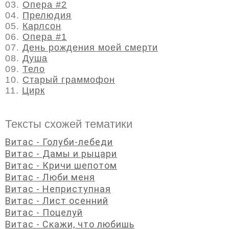
03.
Опера #2
04.
Прелюдия
05.
Карлсон
06.
Опера #1
07.
День рождения моей смерти
08.
Душа
09.
Тело
10.
Старый граммофон
11.
Цирк
Тексты схожей тематики
Витас - Голуби-лебеди
Витас - Дамы и рыцари
Витас - Кричи шепотом
Витас - Люби меня
Витас - Неприступная
Витас - Лист осенний
Витас - Поцелуй
Витас - Скажи, что любишь