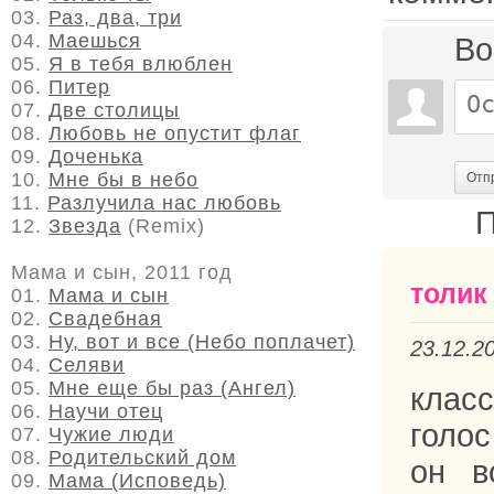
03.
Раз, два, три
04.
Маешься
Во
05.
Я в тебя влюблен
06.
Питер
07.
Две столицы
08.
Любовь не опустит флаг
09.
Доченька
10.
Мне бы в небо
Отп
11.
Разлучила нас любовь
П
12.
Звезда
(Remix)
Мама и сын, 2011 год
толик
01.
Мама и сын
02.
Свадебная
03.
Ну, вот и все (Небо поплачет)
23.12.2
04.
Селяви
05.
Мне еще бы раз (Ангел)
клас
06.
Научи отец
голос
07.
Чужие люди
08.
Родительский дом
он в
09.
Мама (Исповедь)