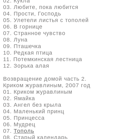
02. Кукла
03. Любите, пока любится
04. Прости, Господь
05. Улетели листья с тополей
06. В горнице
07. Странное чувство
08. Луна
09. Пташечка
10. Редкая птица
11. Потемкинская лестница
12. Зорька алая
Возвращение домой часть 2.
Криком журавлиным, 2007 год
01. Криком журавлиным
02. Ямайка
03. Ангел без крыла
04. Маленький принц
05. Принцесса
06. Мудрец
07.
Тополь
08. Старый календарь