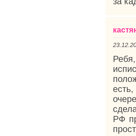
за ка
кастя
23.12.2
Ребя,
испи
поло
есть,
очер
сдела
РФ пр
прос