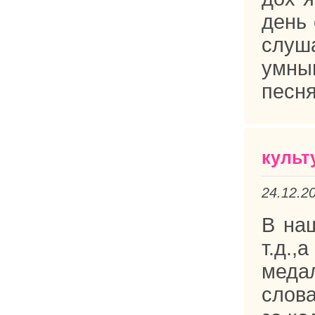
день 
слуш
умным
песня
культ
24.12.2
В наш
т.д.
меда
слова