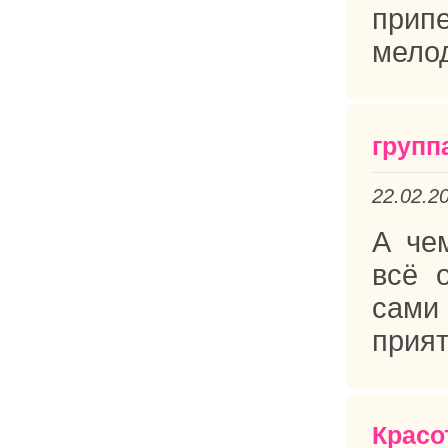
припе
мелод
групп
22.02.2
А че
всё 
сами
прият
Красо