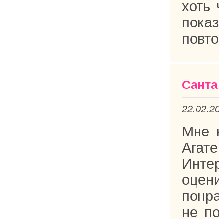
хоть 
показ
повто
Санта
22.02.2
Мне 
Агат
Инте
оцен
понра
не п