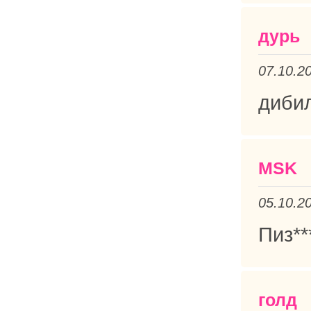
дурь
07.10.2
дибил
MSK
05.10.2
Пиз**
голд