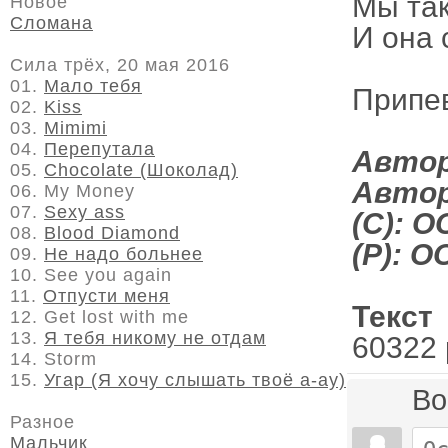
Мы так
Новое
Сломана
И она 
Сила трёх, 20 мая 2016
01.
Мало тебя
Припе
02.
Kiss
03.
Mimimi
04.
Перепутала
Автор
05.
Chocolate (Шоколад)
Автор
06. My Money
07.
Sexy ass
(C): 
08.
Blood Diamond
(P): 
09.
Не надо больнее
10. See you again
11.
Отпусти меня
Текст
12. Get lost with me
13.
Я тебя никому не отдам
60322 
14. Storm
15.
Угар (Я хочу слышать твоё а-ау)
Во
Разное
Мальчик