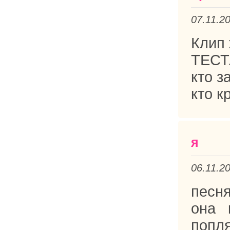
07.11.2
Клип 
ТЕСТ
кто з
кто к
я
06.11.2
песня
она 
попля