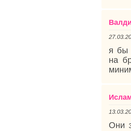
Валд
27.03.2
я бы 
на б
мини
Исла
13.03.2
Они з