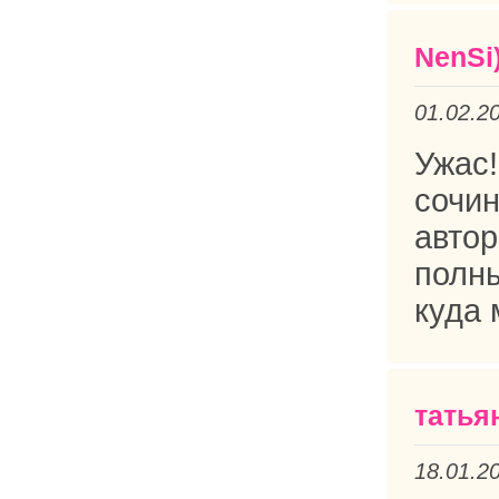
NenSi)
01.02.2
Ужас!
сочи
авто
полн
куда
татья
18.01.2