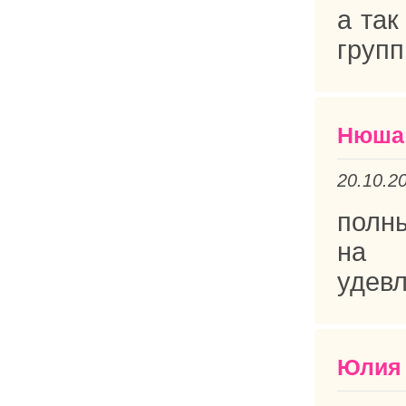
а так
груп
Нюша
20.10.2
полны
на 
удевл
Юлия