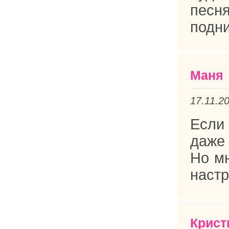
песн
подни
Маня
17.11.2
Если
даже 
Но мн
настр
Крист