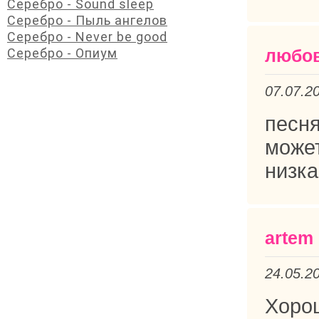
Серебро - Sound sleep
Серебро - Пыль ангелов
Серебро - Never be good
Серебро - Опиум
любо
07.07.2
песн
може
низка
artem
24.05.2
Хорош