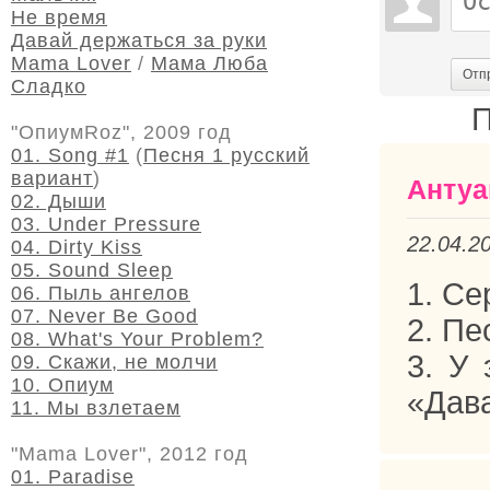
Не время
Давай держаться за руки
Mama Lover
/
Мама Люба
Отп
Сладко
П
"ОпиумRoz", 2009 год
01. Song #1
(
Песня 1 русский
вариант
)
Антуа
02. Дыши
03. Under Pressure
22.04.2
04. Dirty Kiss
05. Sound Sleep
1. Се
06. Пыль ангелов
07. Never Be Good
2. Пе
08. What's Your Problem?
3. У 
09. Скажи, не молчи
10. Опиум
«Дава
11. Мы взлетаем
"Mama Lover", 2012 год
01. Paradise