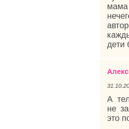
мама
нече
авто
кажд
дети 
Алекс
31.10.2
А те
не за
это п