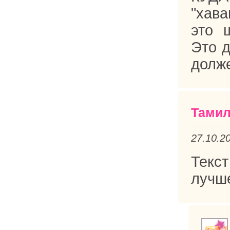
"хава
это 
Это д
долж
Тами
27.10.2
Текс
лучш