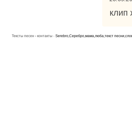
клип 
Тексты песен
-
контакты
· Serebro,Серебро,мама,люба,текст песни,сло