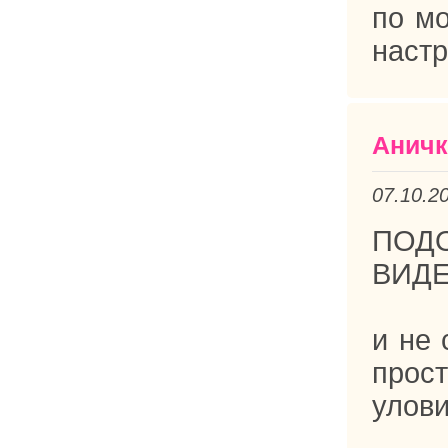
по мо
настр
Аничк
07.10.2
ПОД
ВИДЕ
и не 
прос
улови