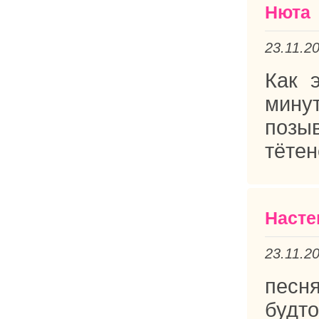
Нюта
23.11.2
Как 
мину
позы
тётен
Насте
23.11.2
песня
будт