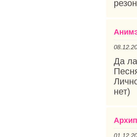
резон
Аним
08.12.2
Да ла
Песня
Лично
нет)
Архи
01.12.2