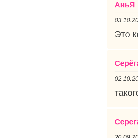
АньЯ
03.10.2
Это к
Серёг
02.10.2
таког
Серег
20.09.2