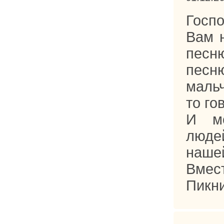
Госпо
Вам н
песн
песн
маль
то го
И ме
люде
наше
Вмес
Пикни