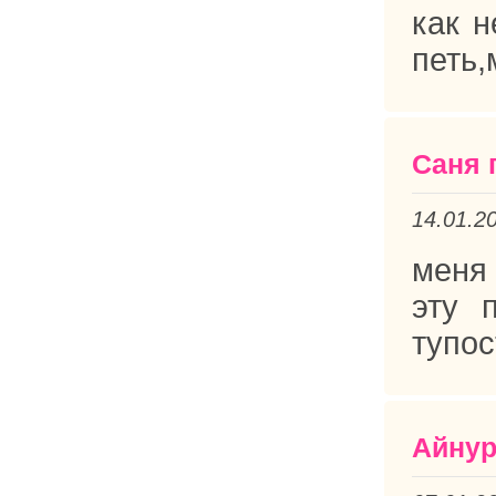
как н
петь,
Саня 
14.01.2
меня 
эту 
тупос
Айнур