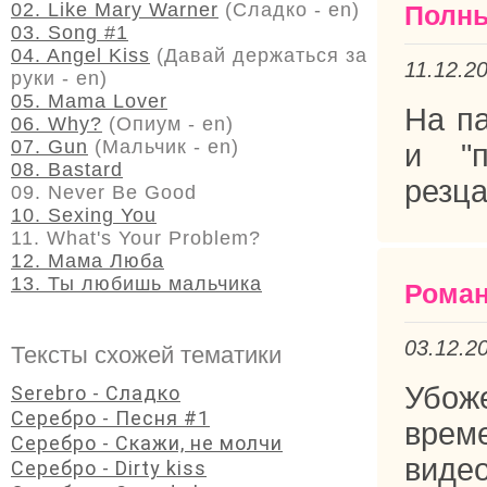
02. Like Mary Warner
(Сладко - en)
Полны
03. Song #1
04. Angel Kiss
(Давай держаться за
11.12.2
руки - en)
05. Mama Lover
На па
06. Why?
(Опиум - en)
07. Gun
(Мальчик - en)
и "п
08. Bastard
резца
09. Never Be Good
10. Sexing You
11. What's Your Problem?
12. Мама Люба
13. Ты любишь мальчика
Рома
03.12.2
Тексты схожей тематики
Убоже
Serebro - Сладко
Серебро - Песня #1
врем
Серебро - Скажи, не молчи
виде
Серебро - Dirty kiss