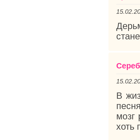
15.02.2
Дерь
стане
Сереб
15.02.2
В жиз
песн
мозг 
хоть 