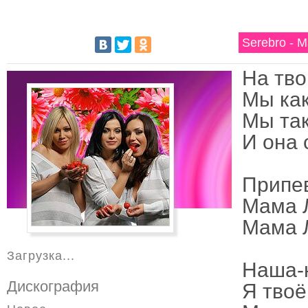
Serebro - 
На тво
Мы ка
Мы так
И она 
Припе
Мама Л
Мама Л
Загрузка...
Наша-
Дискография
Я твоё