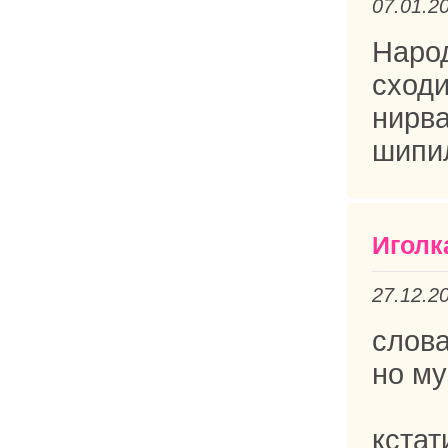
07.01.2
Народ
сход
нирва
шипил
Иголк
27.12.2
слова
но му
кстат