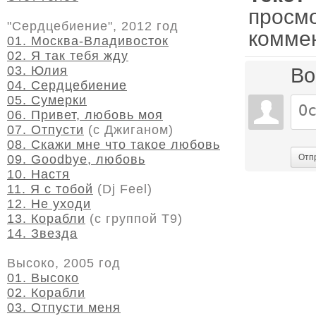
просм
"Сердцебиение", 2012 год
комме
01. Москва-Владивосток
02. Я так тебя жду
03. Юлия
Во
04. Сердцебиение
05. Сумерки
06. Привет, любовь моя
07. Отпусти
(с Джиганом)
08. Скажи мне что такое любовь
09. Goodbye, любовь
Отп
10. Настя
11. Я с тобой
(Dj Feel)
12. Не уходи
13. Корабли
(с группой Т9)
14. Звезда
Высоко, 2005 год
01. Высоко
02. Корабли
03. Отпусти меня