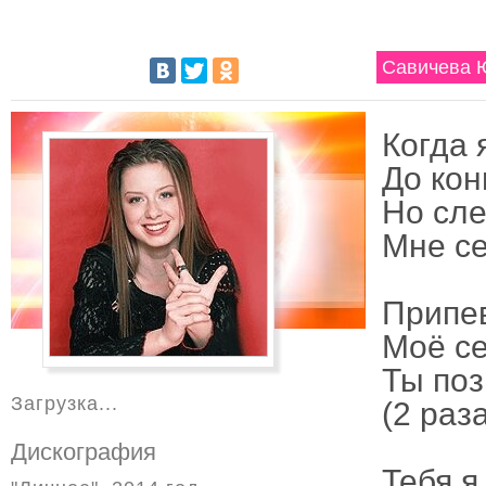
Савичева 
Когда 
До кон
Но сле
Мне се
Припе
Моё се
Ты поз
Загрузка...
(2 раз
Дискография
Тебя я