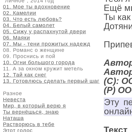
"Личное", 2014 год
Ещё м
01. Мое ты вдохновение
02. Камелии
Ты как
03. Что есть любовь?
Дотяни
04. Белый самолет
05. Сижу у распахнутой двери
06. Маяки
Припе
07. Мы - тени прожитых надежд
08. Романс о женщине
09. Проснись и пой
Автор
10. Огни большого города
11. А за окном кружит метель
Автор
12. Тай как снег
(C): 
13. Готовлюсь сделать первый шаг
(P) О
Разное
Невеста
Эту п
Мир, в который верю я
онлай
Ты вернёшься, знаю
Наташа
Растворюсь в тебе
Текст
Этот голос