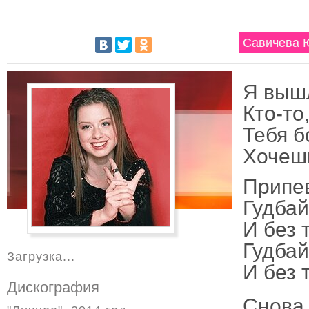
Савичева Ю
Я выш
Кто-то
Тебя б
Хочешь
Припе
Гудбай
И без 
Гудбай
Загрузка...
И без 
Дискография
Снова 