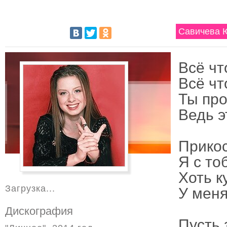
Савичева Ю
Всё чт
Всё чт
Ты про
Ведь э
Прикос
Я с то
Хоть к
Загрузка...
У меня
Дискография
Пусть 