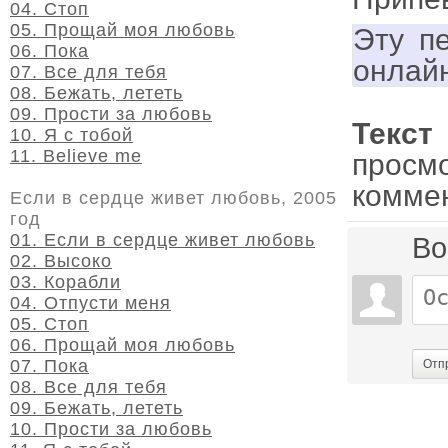
04. Стоп
05. Прощай моя любовь
Эту п
06. Пока
онлай
07. Все для тебя
08. Бежать, лететь
09. Прости за любовь
Текс
10. Я с тобой
11. Believe me
просм
комме
Если в сердце живет любовь, 2005
год
01. Если в сердце живет любовь
Во
02. Высоко
03. Корабли
04. Отпусти меня
05. Стоп
06. Прощай моя любовь
07. Пока
Отп
08. Все для тебя
09. Бежать, лететь
10. Прости за любовь