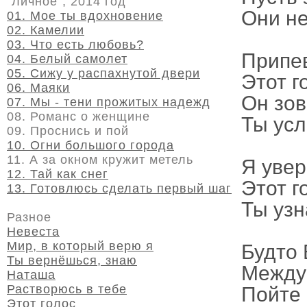
"Личное", 2014 год
Они не
01. Мое ты вдохновение
02. Камелии
03. Что есть любовь?
Припе
04. Белый самолет
05. Сижу у распахнутой двери
Этот г
06. Маяки
Он зов
07. Мы - тени прожитых надежд
08. Романс о женщине
Ты усл
09. Проснись и пой
10. Огни большого города
11. А за окном кружит метель
Я увер
12. Тай как снег
Этот г
13. Готовлюсь сделать первый шаг
Ты узн
Разное
Невеста
Мир, в который верю я
Будто 
Ты вернёшься, знаю
Между 
Наташа
Растворюсь в тебе
Пойте 
Этот голос