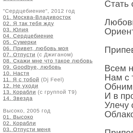
Стать 
"Сердцебиение", 2012 год
01. Москва-Владивосток
Любовь
02. Я так тебя жду
Ориент
03. Юлия
04. Сердцебиение
05. Сумерки
Припе
06. Привет, любовь моя
07. Отпусти
(с Джиганом)
08. Скажи мне что такое любовь
Всем н
09. Goodbye, любовь
10. Настя
Нам с 
11. Я с тобой
(Dj Feel)
Обними
12. Не уходи
13. Корабли
(с группой Т9)
И в пр
14. Звезда
Улечу 
Высоко, 2005 год
Облако
01. Высоко
02. Корабли
03. Отпусти меня
Припе