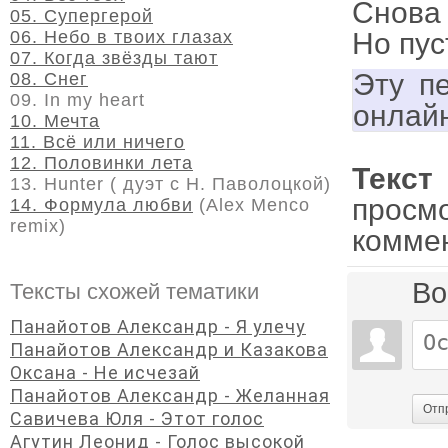
Снова 
05. Супергерой
06. Небо в твоих глазах
Но пус
07. Когда звёзды тают
Эту п
08. Снег
09. In my heart
онлай
10. Мечта
11. Всё или ничего
12. Половинки лета
Текст
13. Hunter ( дуэт с Н. Паволоцкой)
просм
14. Формула любви
(Alex Menco
remix)
комме
Во
Тексты схожей тематики
Панайотов Александр - Я улечу
Панайотов Александр и Казакова
Оксана - Не исчезай
Панайотов Александр - Желанная
Отп
Савичева Юля - Этот голос
Агутин Леонид - Голос высокой