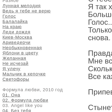
Разное
Я так 
Лунная мелодия
Ведь я тебе не верю
Больше
Голос
Голос.
Балалайка
На краю
Только
Леди дождя
снова.
Киев-Москва
Ариведерчи
Необыкновенная
Правда
Яблони в цвету
Желанная
Мне вс
Не исчезай
Скольк
Я улечу
Мальчик в кепочке
Все к
Светофоры
Формула любви, 2010 год
Припе
01. Она
02. Формула любви
03. Angel like you
Стынет
04. Без тебя