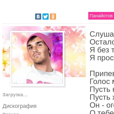
Панайотов 
Слушаю
Остало
Я без 
Я прос
Припе
Голос 
Пусть 
Загрузка...
Пусть 
Он - о
Дискография
О тебе