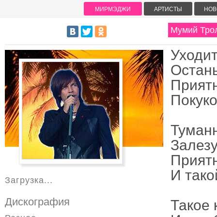
МИРМЭДЖИ
АРТИСТЫ
НОВ
Мумий Тро
Уходит
Остань
Приятн
Покуко
Туманн
Залезу
Приятн
И тако
Загрузка...
Дискография
Такое 