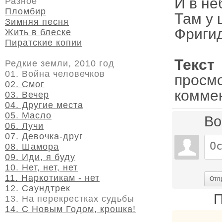
И в не
Разное
Пломбир
Там у 
Зимняя песня
Фригид
Жить в блеске
Пиратские копии
Текс
Редкие земли, 2010 год
01. Война человечков
просм
02. Смог
комме
03. Вечер
04. Другие места
05. Масло
Во
06. Лучи
07. Девочка-друг
08. Шамора
09. Иди, я буду
10. Нет, нет, нет
11. Наркотикам - нет
Отп
12. Саундтрек
П
13. На перекрестках судьбы
14. С Новым Годом, крошка!