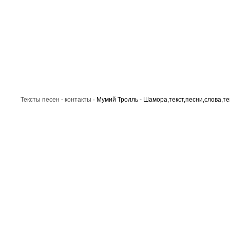
Тексты песен
-
контакты
· Мумий Тролль - Шамора,текст,песни,слова,те