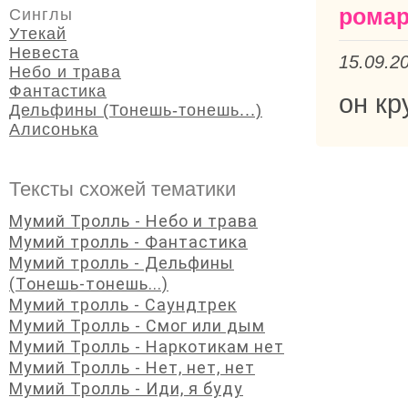
рома
Синглы
Утекай
Невеста
15.09.2
Небо и трава
Фантастика
он кр
Дельфины (Тонешь-тонешь...)
Алисонька
Тексты схожей тематики
Мумий Тролль - Небо и трава
Мумий тролль - Фантастика
Мумий тролль - Дельфины
(Тонешь-тонешь...)
Мумий тролль - Саундтрек
Мумий Тролль - Смог или дым
Мумий Тролль - Наркотикам нет
Мумий Тролль - Нет, нет, нет
Мумий Тролль - Иди, я буду